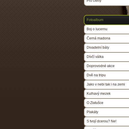
Pro členy
Fotoalbum
Boj o lucernu
Černá madona
Divadelní bály
Dívčí válka
Doprovodné akce
Dvě na tripu
Jako v nebi tak i na zemi
Kulhavý mezek
O Zlatušce
Plakáty
S tvojí dcerou? Ne!