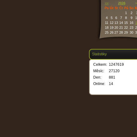
<<
2026
>
Po
Út
St
Čt
Pá
So
N
1
2
4
5
6
7
8
9
1
11
12
13
14
15
16
1
18
19
20
21
22
23
2
25
26
27
28
29
30
3
Statistiky
Celkem:
1247619
Měsíc:
27120
Den:
881
Online:
14