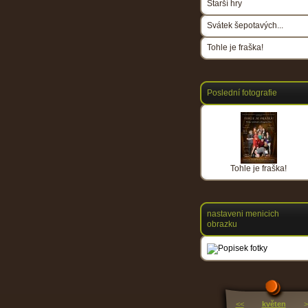
Starší hry
Svátek šepotavých...
Tohle je fraška!
Poslední fotografie
Tohle je fraška!
nastaveni menicich
obrazku
<<
květen
>