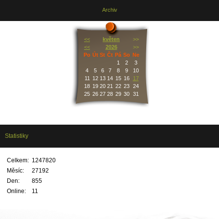
Archiv
<<
květen
>>
<<
2026
>>
Po
Út
St
Čt
Pá
So
Ne
1
2
3
4
5
6
7
8
9
10
11
12
13
14
15
16
17
18
19
20
21
22
23
24
25
26
27
28
29
30
31
Statistiky
Celkem:
1247820
Měsíc:
27192
Den:
855
Online:
11