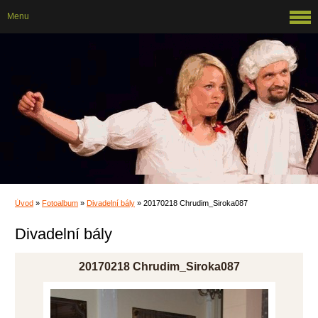
Menu
Úvod
»
Fotoalbum
»
Divadelní bály
»
20170218 Chrudim_Siroka087
Divadelní bály
20170218 Chrudim_Siroka087