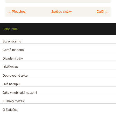
← Předchozí
Zpět do složky
Další →
Fotoalbum
Boj o lucernu
Černá madona
Divadelní bály
Dívčí válka
Doprovodné akce
Dvě na tripu
Jako v nebi tak i na zemi
Kulhavý mezek
O Zlatušce