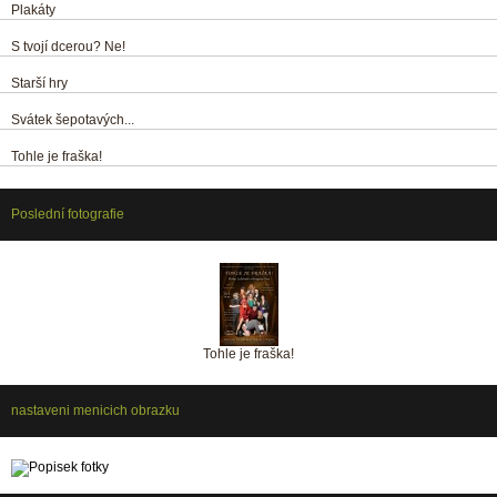
Plakáty
S tvojí dcerou? Ne!
Starší hry
Svátek šepotavých...
Tohle je fraška!
Poslední fotografie
Tohle je fraška!
nastaveni menicich obrazku