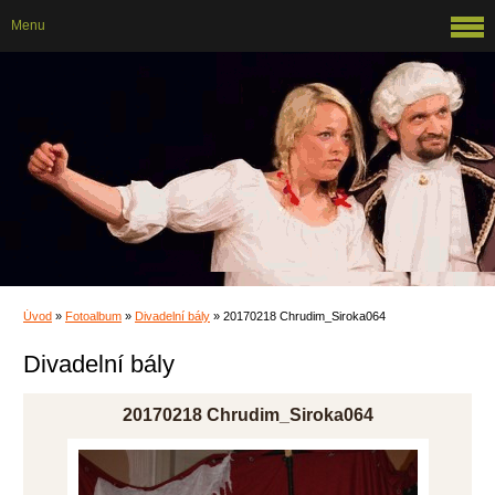
Menu
Úvod
»
Fotoalbum
»
Divadelní bály
»
20170218 Chrudim_Siroka064
Divadelní bály
20170218 Chrudim_Siroka064