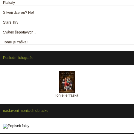
Plakáty
S tvojí dcerou? Ne!
Starší hry
Svátek šepotavých...
Tohle je fraška!
Poslední fotografie
Tohle je fraška!
nastaveni menicich obrazku