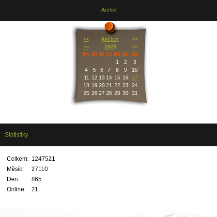
Archiv
<<
květen
>>
<<
2026
>>
Po
Út
St
Čt
Pá
So
Ne
1
2
3
4
5
6
7
8
9
10
11
12
13
14
15
16
17
18
19
20
21
22
23
24
25
26
27
28
29
30
31
Statistiky
Celkem:
1247521
Měsíc:
27110
Den:
865
Online:
21