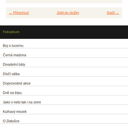
← Předchozí
Zpět do složky
Další →
Fotoalbum
Boj o lucernu
Černá madona
Divadelní bály
Dívčí válka
Doprovodné akce
Dvě na tripu
Jako v nebi tak i na zemi
Kulhavý mezek
O Zlatušce