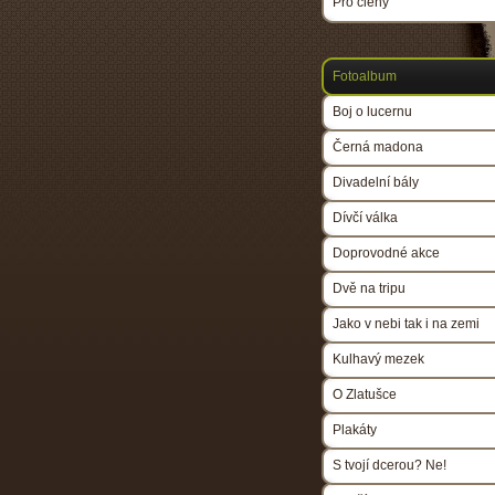
Pro členy
Fotoalbum
Boj o lucernu
Černá madona
Divadelní bály
Dívčí válka
Doprovodné akce
Dvě na tripu
Jako v nebi tak i na zemi
Kulhavý mezek
O Zlatušce
Plakáty
S tvojí dcerou? Ne!