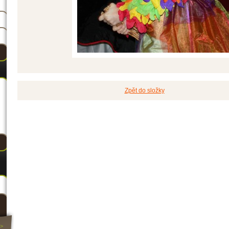
Zpět do složky
>