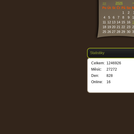
<<
2026
>
Po
Út
St
Čt
Pá
So
N
1
2
4
5
6
7
8
9
1
11
12
13
14
15
16
1
18
19
20
21
22
23
2
25
26
27
28
29
30
3
Statistiky
Celkem:
1246926
Měsíc:
27272
Den:
828
Online:
16