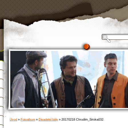
Úvod
»
Fotoalbum
»
Divadelní bály
»
20170218 Chrudim_Siroka032