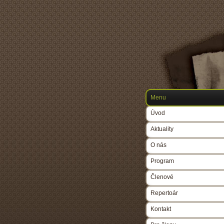
Menu
Úvod
Aktuality
O nás
Program
Členové
Repertoár
Kontakt