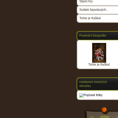
Starší hry
Svátek šepotavých...
Tohle je fraška!
Poslední fotografie
Tohle je fraška!
nastaveni menicich
obrazku
<<
květen
>