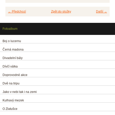
← Předchozí
Zpět do složky
Další →
Fotoalbum
Boj o lucernu
Černá madona
Divadelní bály
Dívčí válka
Doprovodné akce
Dvě na tripu
Jako v nebi tak i na zemi
Kulhavý mezek
O Zlatušce