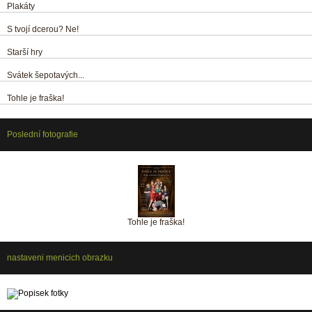
Plakáty
S tvojí dcerou? Ne!
Starší hry
Svátek šepotavých...
Tohle je fraška!
Poslední fotografie
Tohle je fraška!
nastaveni menicich obrazku