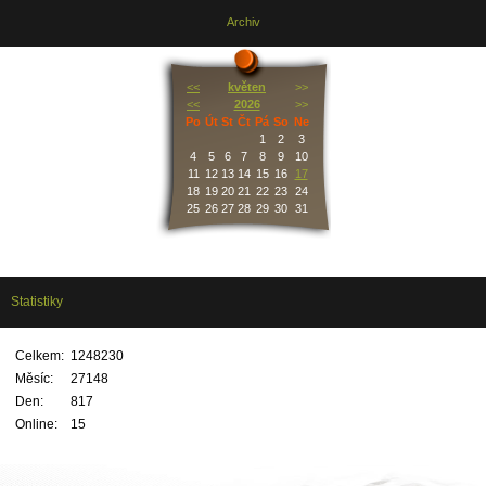
Archiv
<<
květen
>>
<<
2026
>>
Po
Út
St
Čt
Pá
So
Ne
1
2
3
4
5
6
7
8
9
10
11
12
13
14
15
16
17
18
19
20
21
22
23
24
25
26
27
28
29
30
31
Statistiky
Celkem:
1248230
Měsíc:
27148
Den:
817
Online:
15