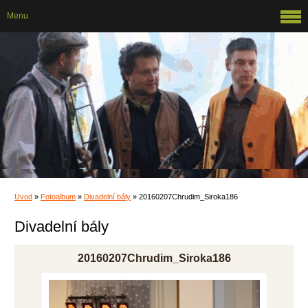
Menu
Úvod
»
Fotoalbum
»
Divadelní bály
»
20160207Chrudim_Siroka186
Divadelní bály
20160207Chrudim_Siroka186