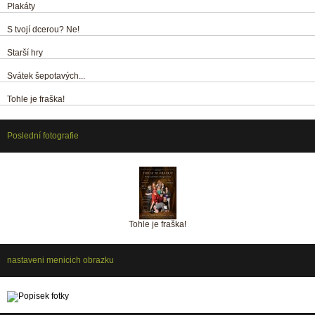
Plakáty
S tvojí dcerou? Ne!
Starší hry
Svátek šepotavých...
Tohle je fraška!
Poslední fotografie
Tohle je fraška!
nastaveni menicich obrazku