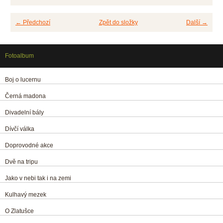
← Předchozí
Zpět do složky
Další →
Fotoalbum
Boj o lucernu
Černá madona
Divadelní bály
Dívčí válka
Doprovodné akce
Dvě na tripu
Jako v nebi tak i na zemi
Kulhavý mezek
O Zlatušce