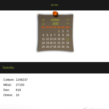
Archiv
<<
květen
>>
<<
2026
>>
Po
Út
St
Čt
Pá
So
Ne
1
2
3
4
5
6
7
8
9
10
11
12
13
14
15
16
17
18
19
20
21
22
23
24
25
26
27
28
29
30
31
Statistiky
Celkem:
1248237
Měsíc:
27150
Den:
818
Online:
10