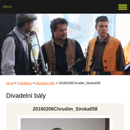
Menu
Úvod
»
Fotoalbum
»
Divadelní bály
»
20160206Chrudim_Siroka058
Divadelní bály
20160206Chrudim_Siroka058