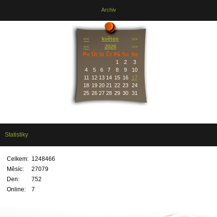
Archiv
<<
květen
>>
<<
2026
>>
Po
Út
St
Čt
Pá
So
Ne
1
2
3
4
5
6
7
8
9
10
11
12
13
14
15
16
17
18
19
20
21
22
23
24
25
26
27
28
29
30
31
Statistiky
Celkem:
1248466
Měsíc:
27079
Den:
752
Online:
7