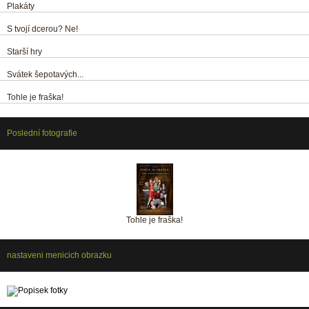
Plakáty
S tvojí dcerou? Ne!
Starší hry
Svátek šepotavých...
Tohle je fraška!
Poslední fotografie
Tohle je fraška!
nastaveni menicich obrazku