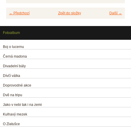
← Předchozí
Zpět do složky
Další →
Fotoalbum
Boj o lucernu
Černá madona
Divadelní bály
Dívčí válka
Doprovodné akce
Dvě na tripu
Jako v nebi tak i na zemi
Kulhavý mezek
O Zlatušce