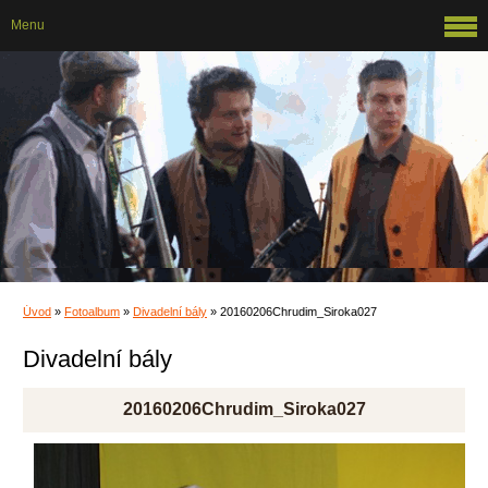
Menu
Úvod
»
Fotoalbum
»
Divadelní bály
»
20160206Chrudim_Siroka027
Divadelní bály
20160206Chrudim_Siroka027