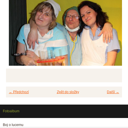
← Předchozí
Zpět do složky
Další →
Fotoalbum
Boj o lucernu