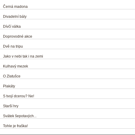
Černá madona
Divadelní bály
Dívčí válka
Doprovodné akce
Dvě na tripu
Jako v nebi tak i na zemi
Kulhavý mezek
O Zlatušce
Plakáty
S tvojí dcerou? Ne!
Starší hry
Svátek šepotavých...
Tohle je fraška!