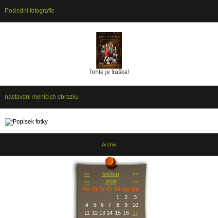
Poslední fotografie
Tohle je fraška!
nastaveni menicich obrazku
Archiv
<<
květen
>>
<<
2026
>>
Po
Út
St
Čt
Pá
So
Ne
1
2
3
4
5
6
7
8
9
10
11
12
13
14
15
16
17