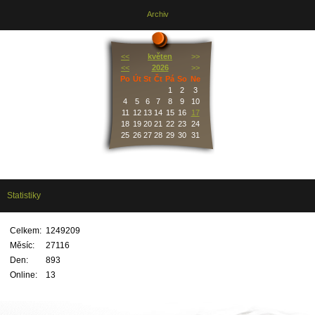
Archiv
<<
květen
>>
<<
2026
>>
Po
Út
St
Čt
Pá
So
Ne
1
2
3
4
5
6
7
8
9
10
11
12
13
14
15
16
17
18
19
20
21
22
23
24
25
26
27
28
29
30
31
Statistiky
Celkem:
1249209
Měsíc:
27116
Den:
893
Online:
13