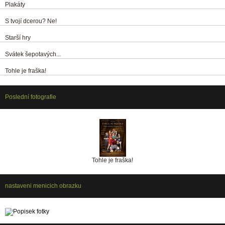
Plakáty
S tvojí dcerou? Ne!
Starší hry
Svátek šepotavých...
Tohle je fraška!
Poslední fotografie
Tohle je fraška!
nastaveni menicich obrazku