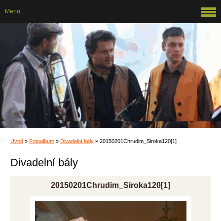
Menu
Úvod
»
Fotoalbum
»
Divadelní bály
»
20150201Chrudim_Siroka120[1]
Divadelní bály
20150201Chrudim_Siroka120[1]