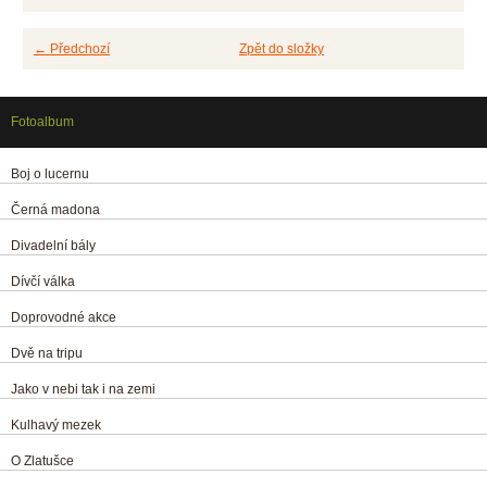
← Předchozí
Zpět do složky
Fotoalbum
Boj o lucernu
Černá madona
Divadelní bály
Dívčí válka
Doprovodné akce
Dvě na tripu
Jako v nebi tak i na zemi
Kulhavý mezek
O Zlatušce