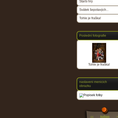
Starší hry
Svátek šepotavých...
Tohle je fraška!
Poslední fotografie
Tohle je fraška!
nastaveni menicich
obrazku
<<
květen
>