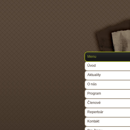
Menu
Úvod
Aktuality
O nás
Program
Členové
Repertoár
Kontakt