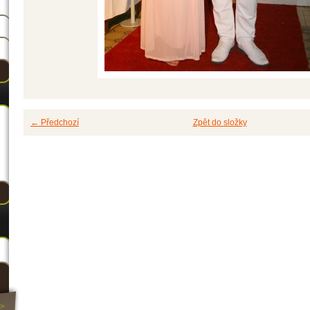
← Předchozí
Zpět do složky
>