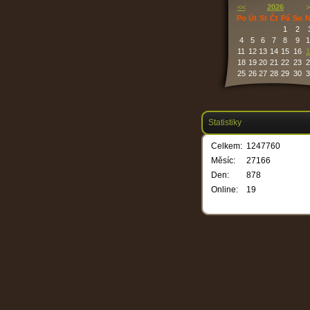
<<
2026
>
Po
Út
St
Čt
Pá
So
N
1
2
4
5
6
7
8
9
1
11
12
13
14
15
16
1
18
19
20
21
22
23
2
25
26
27
28
29
30
3
Statistiky
Celkem:
1247760
Měsíc:
27166
Den:
878
Online:
19