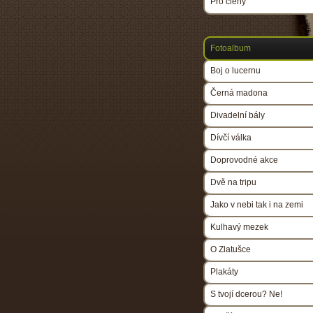
Pro členy
Fotoalbum
Boj o lucernu
Černá madona
Divadelní bály
Dívčí válka
Doprovodné akce
Dvě na tripu
Jako v nebi tak i na zemi
Kulhavý mezek
O Zlatušce
Plakáty
S tvojí dcerou? Ne!