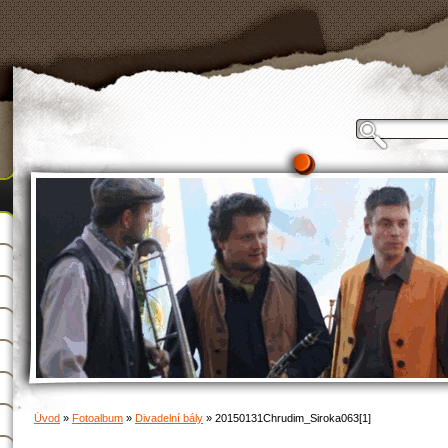
Úvod
»
Fotoalbum
»
Divadelní bály
»
20150131Chrudim_Siroka063[1]