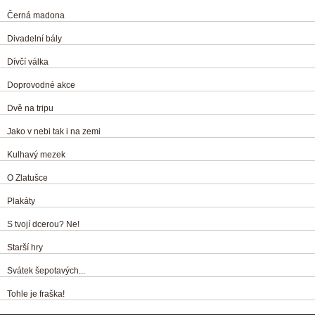
Černá madona
Divadelní bály
Dívčí válka
Doprovodné akce
Dvě na tripu
Jako v nebi tak i na zemi
Kulhavý mezek
O Zlatušce
Plakáty
S tvojí dcerou? Ne!
Starší hry
Svátek šepotavých...
Tohle je fraška!