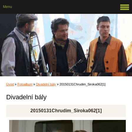
Menu
Úvod
»
Fotoalbum
»
Divadelní bály
»
20150131Chrudim_Siroka062[1]
Divadelní bály
20150131Chrudim_Siroka062[1]