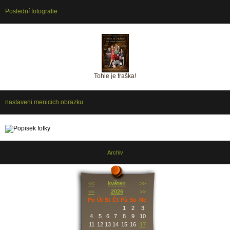
Poslední fotografie
Tohle je fraška!
nastaveni menicich obrazku
Archiv
<<
květen
>>
<<
2026
>>
Po
Út
St
Čt
Pá
So
Ne
1
2
3
4
5
6
7
8
9
10
11
12
13
14
15
16
17