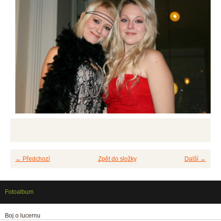
← Předchozí
Zpět do složky
Další →
Fotoalbum
Boj o lucernu