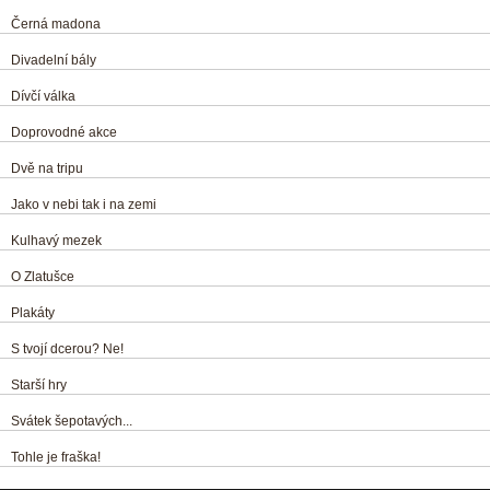
Černá madona
Divadelní bály
Dívčí válka
Doprovodné akce
Dvě na tripu
Jako v nebi tak i na zemi
Kulhavý mezek
O Zlatušce
Plakáty
S tvojí dcerou? Ne!
Starší hry
Svátek šepotavých...
Tohle je fraška!