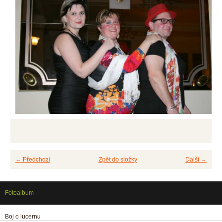
← Předchozí
Zpět do složky
Další →
Fotoalbum
Boj o lucernu