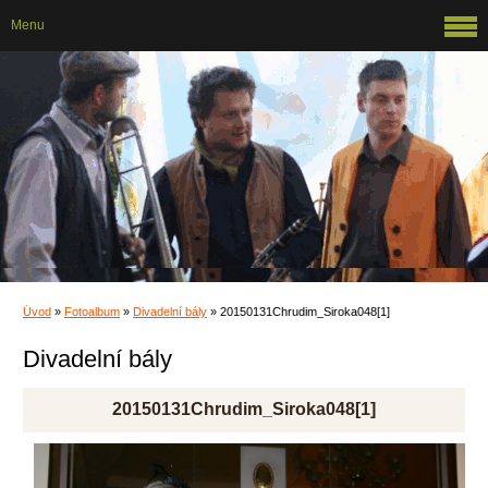
Menu
Úvod
»
Fotoalbum
»
Divadelní bály
»
20150131Chrudim_Siroka048[1]
Divadelní bály
20150131Chrudim_Siroka048[1]