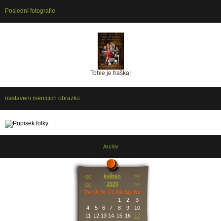
Poslední fotografie
Tohle je fraška!
nastaveni menicich obrazku
Archiv
<<
květen
>>
<<
2026
>>
Po
Út
St
Čt
Pá
So
Ne
1
2
3
4
5
6
7
8
9
10
11
12
13
14
15
16
17