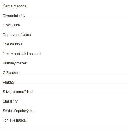
Černá madona
Divadelní bály
Dívčí válka
Doprovodné akce
Dvě na tripu
Jako v nebi tak i na zemi
Kulhavý mezek
O Zlatušce
Plakáty
S tvojí dcerou? Ne!
Starší hry
Svátek šepotavých...
Tohle je fraška!