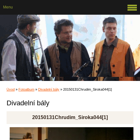
Menu
Úvod
»
Fotoalbum
»
Divadelní bály
»
20150131Chrudim_Siroka044[1]
Divadelní bály
20150131Chrudim_Siroka044[1]