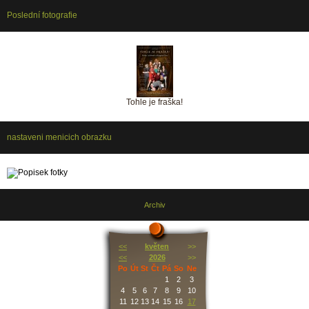
Poslední fotografie
Tohle je fraška!
nastaveni menicich obrazku
Archiv
<<
květen
>>
<<
2026
>>
Po
Út
St
Čt
Pá
So
Ne
1
2
3
4
5
6
7
8
9
10
11
12
13
14
15
16
17