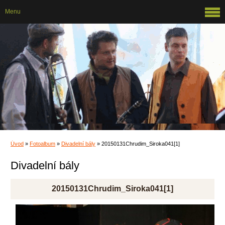
Menu
Úvod
»
Fotoalbum
»
Divadelní bály
»
20150131Chrudim_Siroka041[1]
Divadelní bály
20150131Chrudim_Siroka041[1]