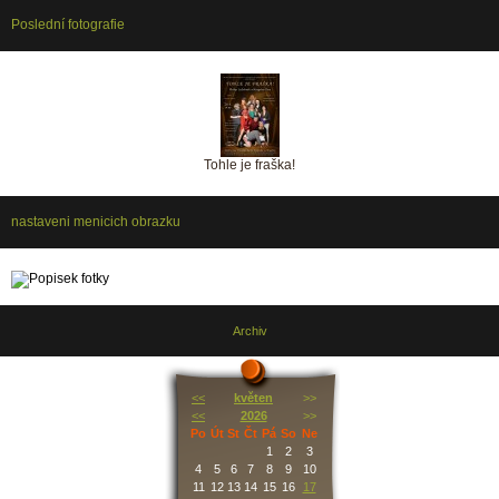
Poslední fotografie
Tohle je fraška!
nastaveni menicich obrazku
Archiv
<<
květen
>>
<<
2026
>>
Po
Út
St
Čt
Pá
So
Ne
1
2
3
4
5
6
7
8
9
10
11
12
13
14
15
16
17