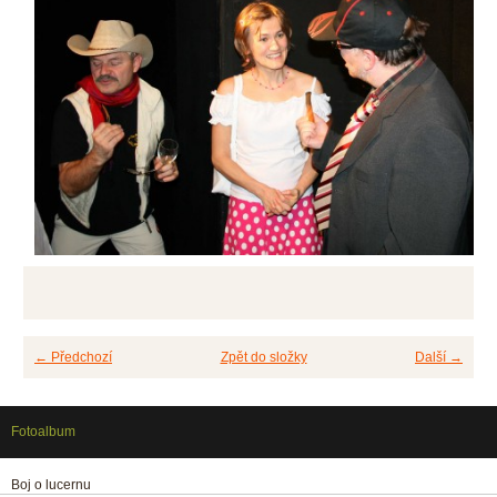
← Předchozí
Zpět do složky
Další →
Fotoalbum
Boj o lucernu