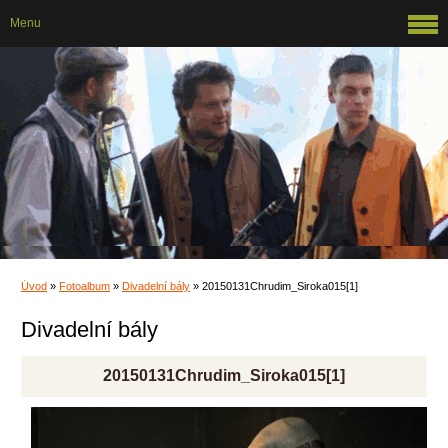
Menu
Úvod
»
Fotoalbum
»
Divadelní bály
»
20150131Chrudim_Siroka015[1]
Divadelní bály
20150131Chrudim_Siroka015[1]