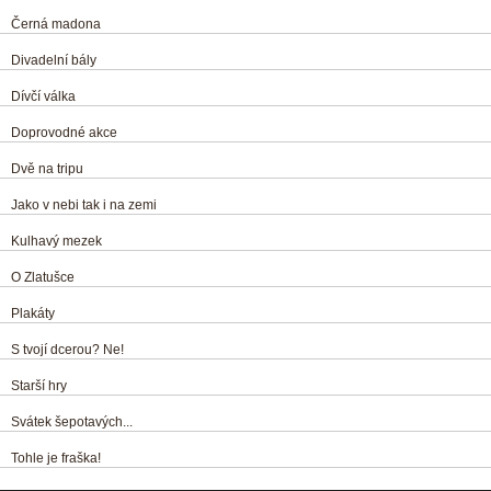
Černá madona
Divadelní bály
Dívčí válka
Doprovodné akce
Dvě na tripu
Jako v nebi tak i na zemi
Kulhavý mezek
O Zlatušce
Plakáty
S tvojí dcerou? Ne!
Starší hry
Svátek šepotavých...
Tohle je fraška!