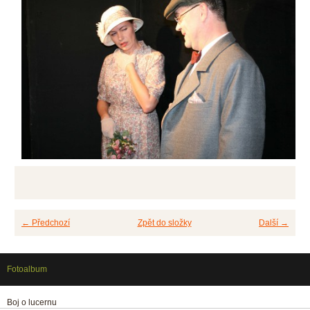
← Předchozí
Zpět do složky
Další →
Fotoalbum
Boj o lucernu