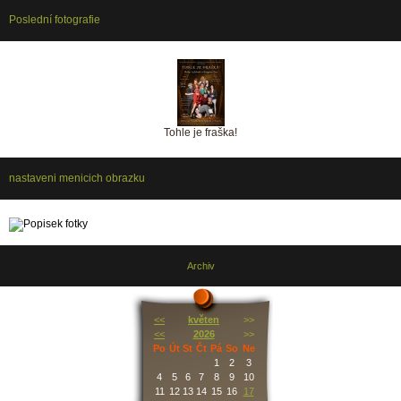
Poslední fotografie
Tohle je fraška!
nastaveni menicich obrazku
Archiv
<<
květen
>>
<<
2026
>>
Po
Út
St
Čt
Pá
So
Ne
1
2
3
4
5
6
7
8
9
10
11
12
13
14
15
16
17