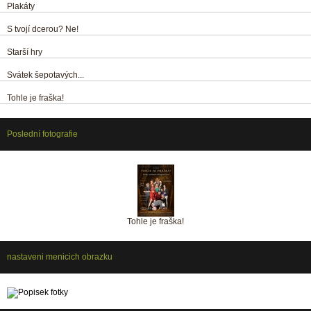
Plakáty
S tvojí dcerou? Ne!
Starší hry
Svátek šepotavých...
Tohle je fraška!
Poslední fotografie
Tohle je fraška!
nastaveni menicich obrazku