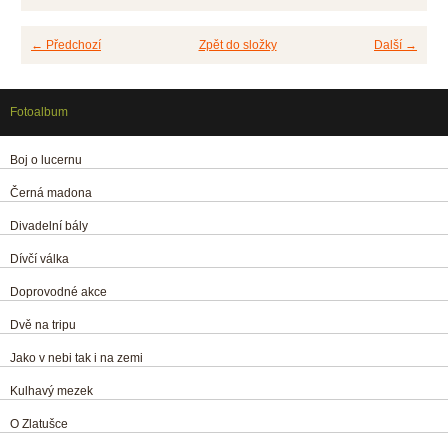
← Předchozí
Zpět do složky
Další →
Fotoalbum
Boj o lucernu
Černá madona
Divadelní bály
Dívčí válka
Doprovodné akce
Dvě na tripu
Jako v nebi tak i na zemi
Kulhavý mezek
O Zlatušce