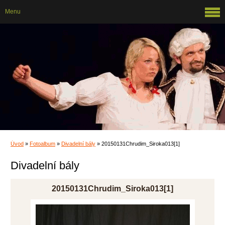
Menu
Úvod
»
Fotoalbum
»
Divadelní bály
»
20150131Chrudim_Siroka013[1]
Divadelní bály
20150131Chrudim_Siroka013[1]