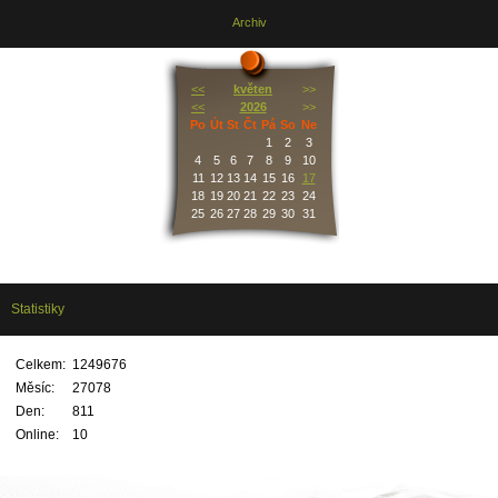
Archiv
<<
květen
>>
<<
2026
>>
Po
Út
St
Čt
Pá
So
Ne
1
2
3
4
5
6
7
8
9
10
11
12
13
14
15
16
17
18
19
20
21
22
23
24
25
26
27
28
29
30
31
Statistiky
Celkem:
1249676
Měsíc:
27078
Den:
811
Online:
10