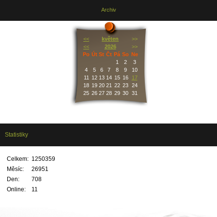
Archiv
<<
květen
>>
<<
2026
>>
Po
Út
St
Čt
Pá
So
Ne
1
2
3
4
5
6
7
8
9
10
11
12
13
14
15
16
17
18
19
20
21
22
23
24
25
26
27
28
29
30
31
Statistiky
Celkem:
1250359
Měsíc:
26951
Den:
708
Online:
11