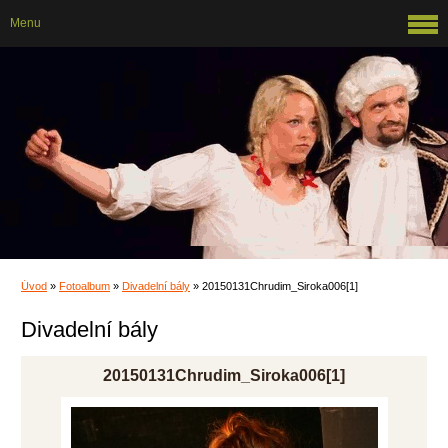
Menu
Úvod
»
Fotoalbum
»
Divadelní bály
»
20150131Chrudim_Siroka006[1]
Divadelní bály
20150131Chrudim_Siroka006[1]