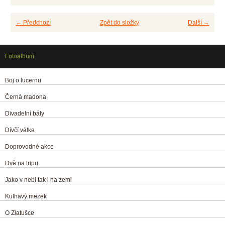
← Předchozí
Zpět do složky
Další →
Fotoalbum
Boj o lucernu
Černá madona
Divadelní bály
Dívčí válka
Doprovodné akce
Dvě na tripu
Jako v nebi tak i na zemi
Kulhavý mezek
O Zlatušce