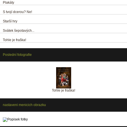
Plakáty
S tvojí dcerou? Ne!
Starší hry
Svátek šepotavých...
Tohle je fraška!
Poslední fotografie
Tohle je fraška!
nastaveni menicich obrazku