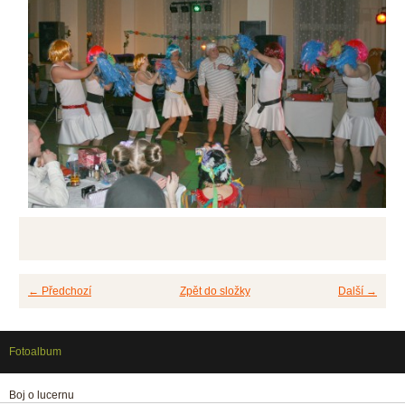
← Předchozí
Zpět do složky
Další →
Fotoalbum
Boj o lucernu