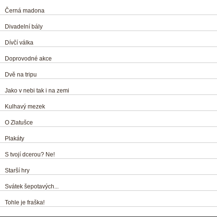
Černá madona
Divadelní bály
Dívčí válka
Doprovodné akce
Dvě na tripu
Jako v nebi tak i na zemi
Kulhavý mezek
O Zlatušce
Plakáty
S tvojí dcerou? Ne!
Starší hry
Svátek šepotavých...
Tohle je fraška!