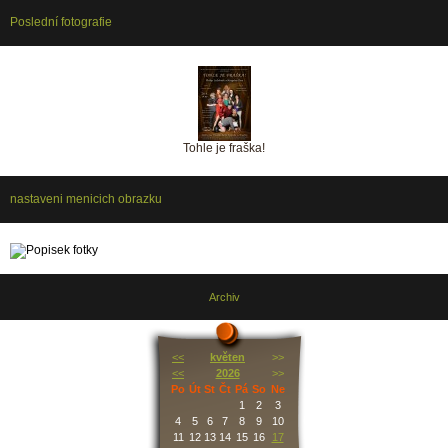
Poslední fotografie
Tohle je fraška!
nastaveni menicich obrazku
Archiv
<<
květen
>>
<<
2026
>>
Po
Út
St
Čt
Pá
So
Ne
1
2
3
4
5
6
7
8
9
10
11
12
13
14
15
16
17