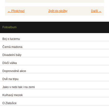
← Předchozí
Zpět do složky
Další →
Fotoalbum
Boj o lucernu
Černá madona
Divadelní bály
Dívčí válka
Doprovodné akce
Dvě na tripu
Jako v nebi tak i na zemi
Kulhavý mezek
O Zlatušce