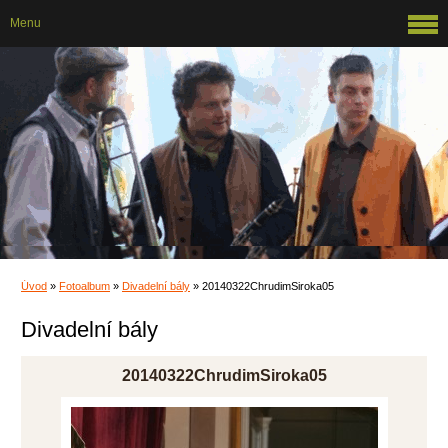
Menu
Úvod
»
Fotoalbum
»
Divadelní bály
»
20140322ChrudimSiroka05
Divadelní bály
20140322ChrudimSiroka05