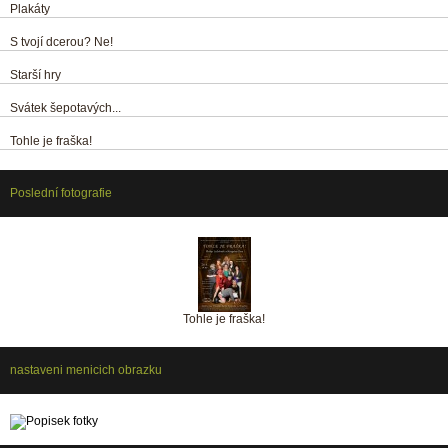
Plakáty
S tvojí dcerou? Ne!
Starší hry
Svátek šepotavých...
Tohle je fraška!
Poslední fotografie
Tohle je fraška!
nastaveni menicich obrazku