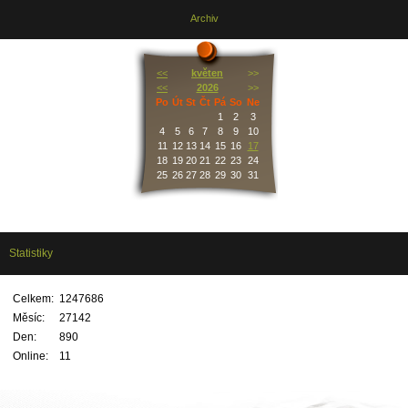
Archiv
<<
květen
>>
<<
2026
>>
Po
Út
St
Čt
Pá
So
Ne
1
2
3
4
5
6
7
8
9
10
11
12
13
14
15
16
17
18
19
20
21
22
23
24
25
26
27
28
29
30
31
Statistiky
Celkem:
1247686
Měsíc:
27142
Den:
890
Online:
11