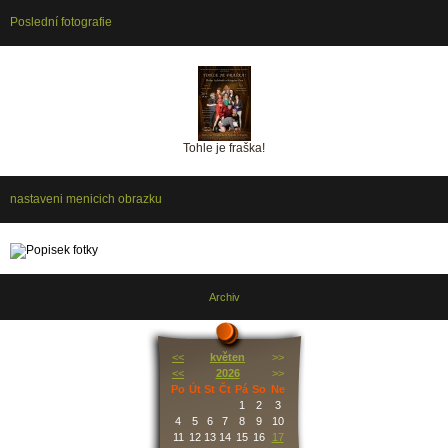
Poslední fotografie
Tohle je fraška!
nastaveni menicich obrazku
Archiv
<<
květen
>>
<<
2026
>>
Po
Út
St
Čt
Pá
So
Ne
1
2
3
4
5
6
7
8
9
10
11
12
13
14
15
16
17