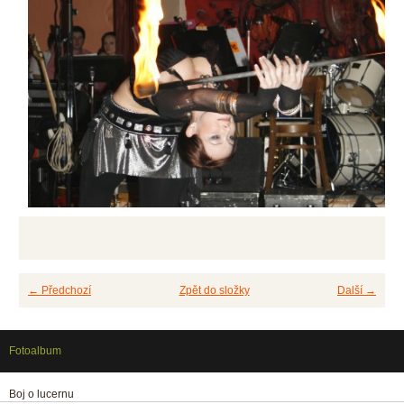
← Předchozí
Zpět do složky
Další →
Fotoalbum
Boj o lucernu