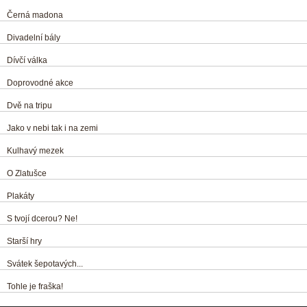
Černá madona
Divadelní bály
Dívčí válka
Doprovodné akce
Dvě na tripu
Jako v nebi tak i na zemi
Kulhavý mezek
O Zlatušce
Plakáty
S tvojí dcerou? Ne!
Starší hry
Svátek šepotavých...
Tohle je fraška!