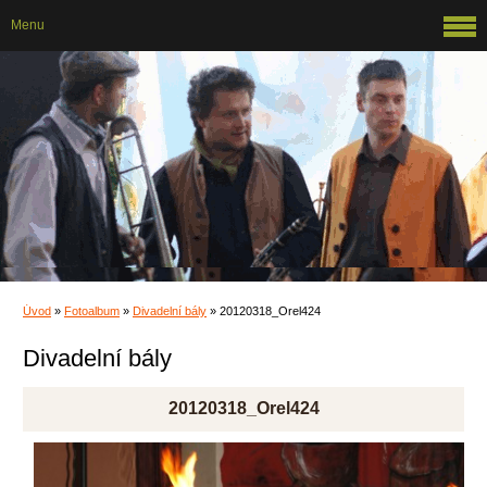
Menu
Úvod
»
Fotoalbum
»
Divadelní bály
»
20120318_Orel424
Divadelní bály
20120318_Orel424