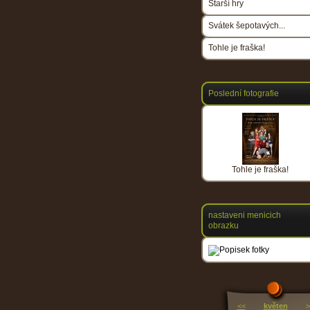
Starší hry
Svátek šepotavých...
Tohle je fraška!
Poslední fotografie
Tohle je fraška!
nastaveni menicich
obrazku
<<
květen
>