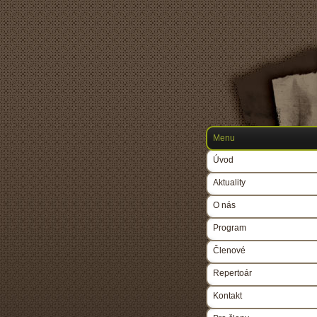
Menu
Úvod
Aktuality
O nás
Program
Členové
Repertoár
Kontakt