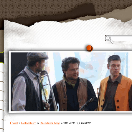
Úvod
»
Fotoalbum
»
Divadelní bály
»
20120318_Orel422