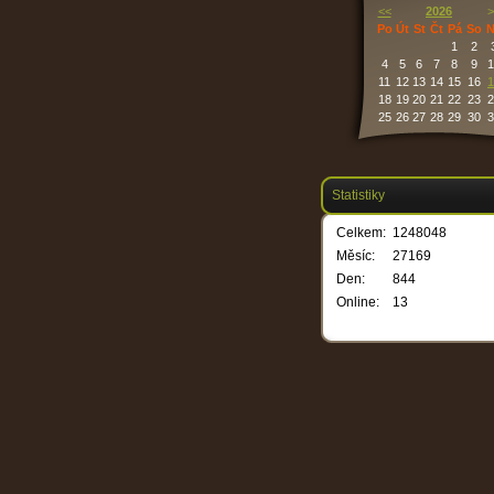
<<
2026
>
Po
Út
St
Čt
Pá
So
N
1
2
4
5
6
7
8
9
1
11
12
13
14
15
16
1
18
19
20
21
22
23
2
25
26
27
28
29
30
3
Statistiky
Celkem:
1248048
Měsíc:
27169
Den:
844
Online:
13