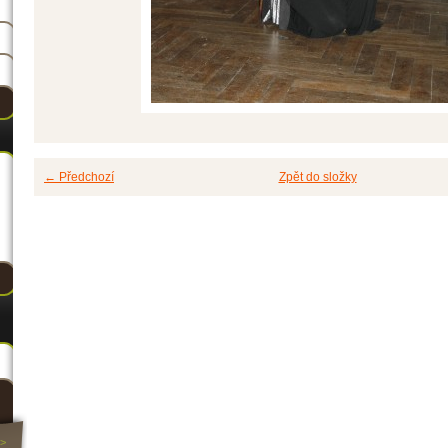
← Předchozí
Zpět do složky
>