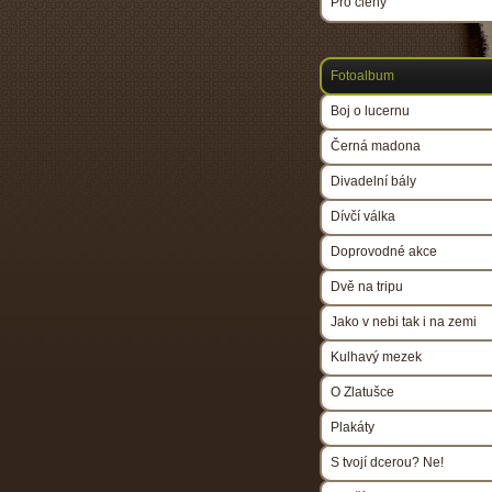
Pro členy
Fotoalbum
Boj o lucernu
Černá madona
Divadelní bály
Dívčí válka
Doprovodné akce
Dvě na tripu
Jako v nebi tak i na zemi
Kulhavý mezek
O Zlatušce
Plakáty
S tvojí dcerou? Ne!