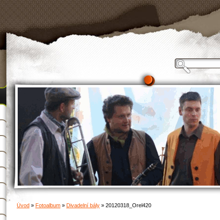
Úvod
»
Fotoalbum
»
Divadelní bály
»
20120318_Orel420