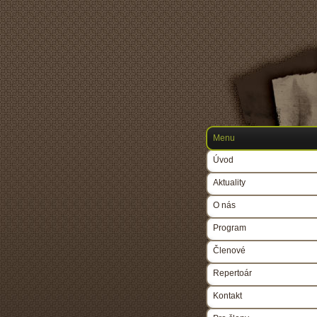
Menu
Úvod
Aktuality
O nás
Program
Členové
Repertoár
Kontakt