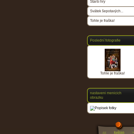
Starší hry
Svátek šepotavých...
Tohle je fraška!
Poslední fotografie
Tohle je fraška!
nastaveni menicich
obrazku
<<
květen
>