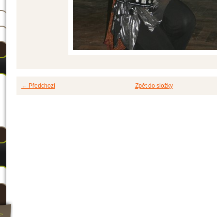
← Předchozí
Zpět do složky
>