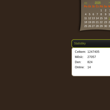
<<
2026
>
Po
Út
St
Čt
Pá
So
N
1
2
4
5
6
7
8
9
1
11
12
13
14
15
16
1
18
19
20
21
22
23
2
25
26
27
28
29
30
3
Statistiky
Celkem:
1247405
Měsíc:
27057
Den:
824
Online:
14