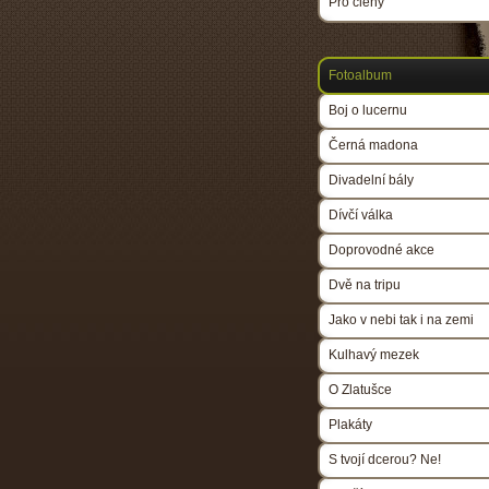
Pro členy
Fotoalbum
Boj o lucernu
Černá madona
Divadelní bály
Dívčí válka
Doprovodné akce
Dvě na tripu
Jako v nebi tak i na zemi
Kulhavý mezek
O Zlatušce
Plakáty
S tvojí dcerou? Ne!