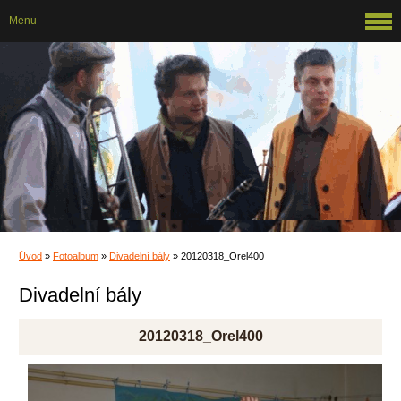
Menu
Úvod
»
Fotoalbum
»
Divadelní bály
»
20120318_Orel400
Divadelní bály
20120318_Orel400