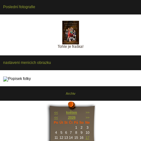
Poslední fotografie
Tohle je fraška!
nastaveni menicich obrazku
Archiv
<<
květen
>>
<<
2026
>>
Po
Út
St
Čt
Pá
So
Ne
1
2
3
4
5
6
7
8
9
10
11
12
13
14
15
16
17