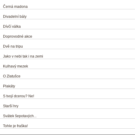
Černá madona
Divadelní bály
Dívčí válka
Doprovodné akce
Dvě na tripu
Jako v nebi tak i na zemi
Kulhavý mezek
O Zlatušce
Plakáty
S tvojí dcerou? Ne!
Starší hry
Svátek šepotavých...
Tohle je fraška!