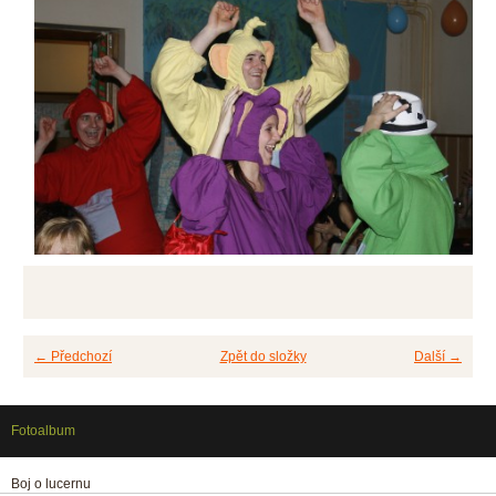
← Předchozí
Zpět do složky
Další →
Fotoalbum
Boj o lucernu