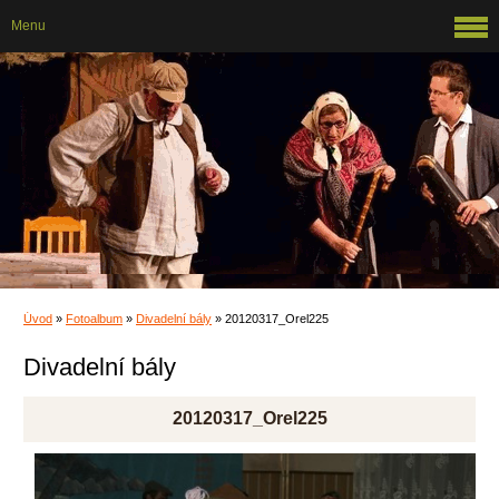
Menu
Úvod
»
Fotoalbum
»
Divadelní bály
»
20120317_Orel225
Divadelní bály
20120317_Orel225