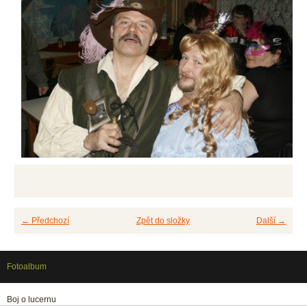
← Předchozí
Zpět do složky
Další →
Fotoalbum
Boj o lucernu