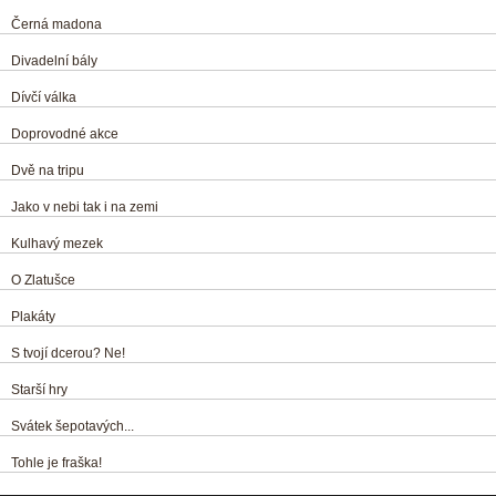
Černá madona
Divadelní bály
Dívčí válka
Doprovodné akce
Dvě na tripu
Jako v nebi tak i na zemi
Kulhavý mezek
O Zlatušce
Plakáty
S tvojí dcerou? Ne!
Starší hry
Svátek šepotavých...
Tohle je fraška!