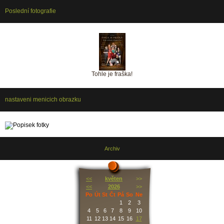
Poslední fotografie
Tohle je fraška!
nastaveni menicich obrazku
Archiv
<<
květen
>>
<<
2026
>>
Po
Út
St
Čt
Pá
So
Ne
1
2
3
4
5
6
7
8
9
10
11
12
13
14
15
16
17