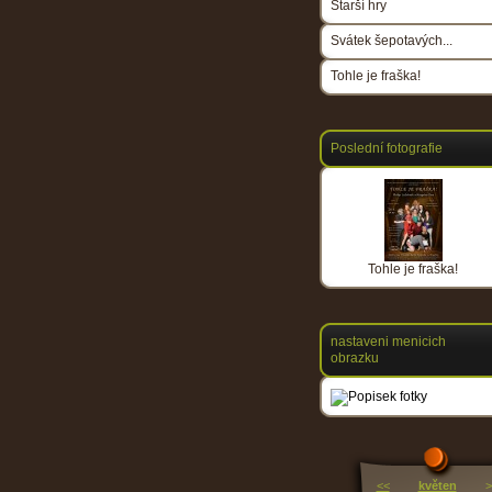
Starší hry
Svátek šepotavých...
Tohle je fraška!
Poslední fotografie
Tohle je fraška!
nastaveni menicich
obrazku
<<
květen
>