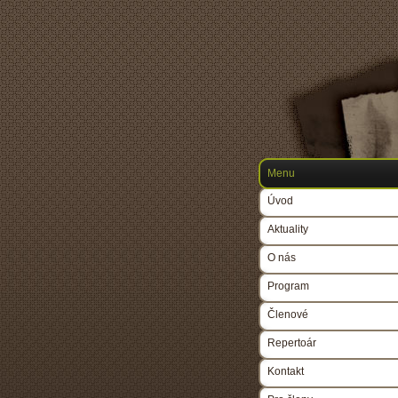
Menu
Úvod
Aktuality
O nás
Program
Členové
Repertoár
Kontakt