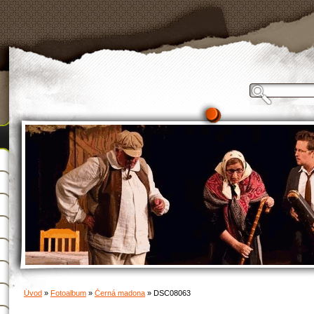
Úvod
»
Fotoalbum
»
Černá madona
»
DSC08063