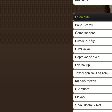
Pro členy
Fotoalbum
Boj o lucernu
Černá madona
Divadelní bály
Dívčí válka
Doprovodné akce
Dvě na tripu
Jako v nebi tak i na zemi
Kulhavý mezek
O Zlatušce
Plakáty
S tvojí dcerou? Ne!