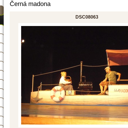
Černá madona
DSC08063