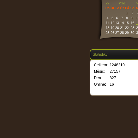
<<
2026
>
Po
Út
St
Čt
Pá
So
N
1
2
4
5
6
7
8
9
1
11
12
13
14
15
16
1
18
19
20
21
22
23
2
25
26
27
28
29
30
3
Statistiky
Celkem:
1248210
Měsíc:
27157
Den:
827
Online:
16