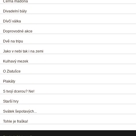
Černá madona
Divadelní bály
Dívčí válka
Doprovodné akce
Dvě na tripu
Jako v nebi tak i na zemi
Kulhavý mezek
O Zlatušce
Plakáty
S tvojí dcerou? Ne!
Starší hry
Svátek šepotavých...
Tohle je fraška!