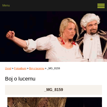
Menu
Úvod
»
Fotoalbum
»
Boj o lucernu
»
_MG_8159
Boj o lucernu
_MG_8159