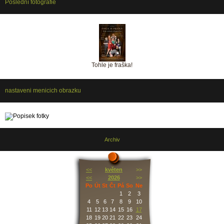
Poslední fotografie
Tohle je fraška!
nastaveni menicich obrazku
Archiv
<<
květen
>>
<<
2026
>>
Po
Út
St
Čt
Pá
So
Ne
1
2
3
4
5
6
7
8
9
10
11
12
13
14
15
16
17
18
19
20
21
22
23
24