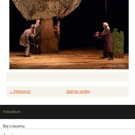
← Předchozí
Zpět do složky
Fotoalbum
Boj o lucernu