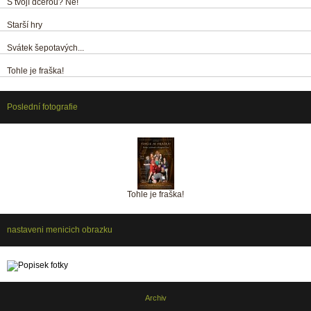
S tvojí dcerou? Ne!
Starší hry
Svátek šepotavých...
Tohle je fraška!
Poslední fotografie
Tohle je fraška!
nastaveni menicich obrazku
Archiv