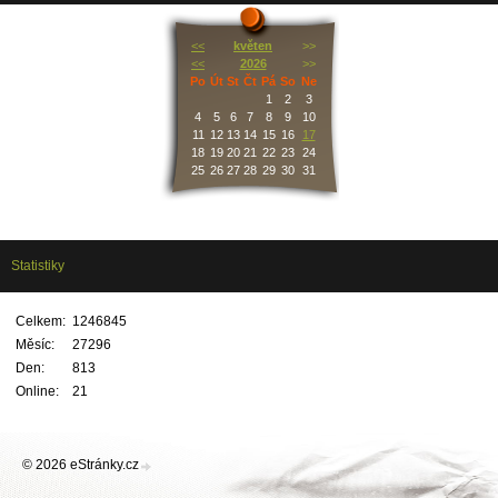
<<
květen
>>
<<
2026
>>
Po
Út
St
Čt
Pá
So
Ne
1
2
3
4
5
6
7
8
9
10
11
12
13
14
15
16
17
18
19
20
21
22
23
24
25
26
27
28
29
30
31
Statistiky
Celkem:
1246845
Měsíc:
27296
Den:
813
Online:
21
© 2026 eStránky.cz