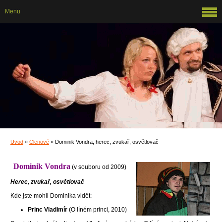
Menu
Úvod
»
Členové
»
Dominik Vondra, herec, zvukař, osvětlovač
Dominik Vondra
(v souboru od 2009)
Herec, zvukař, osvětlovač
Kde jste mohli Dominika vidět:
Princ Vladimír
(O líném princi, 2010)