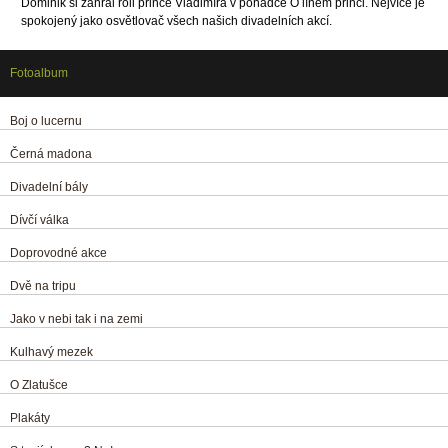
Dominik si zahrál roli prince Vladimíra v pohádce O líném princi. Nejvíce je
spokojený jako osvětlovač všech našich divadelních akcí.
Fotoalbum
Boj o lucernu
Černá madona
Divadelní bály
Dívčí válka
Doprovodné akce
Dvě na tripu
Jako v nebi tak i na zemi
Kulhavý mezek
O Zlatušce
Plakáty