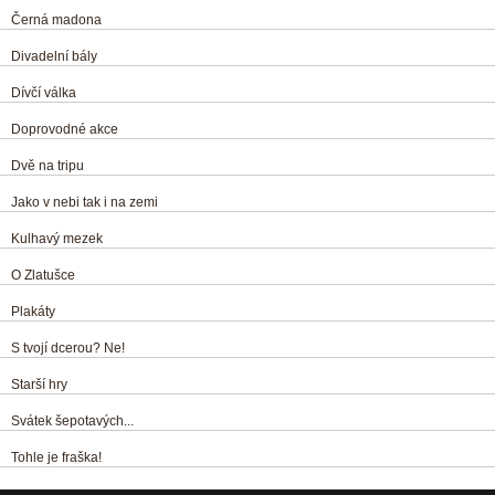
Černá madona
Divadelní bály
Dívčí válka
Doprovodné akce
Dvě na tripu
Jako v nebi tak i na zemi
Kulhavý mezek
O Zlatušce
Plakáty
S tvojí dcerou? Ne!
Starší hry
Svátek šepotavých...
Tohle je fraška!