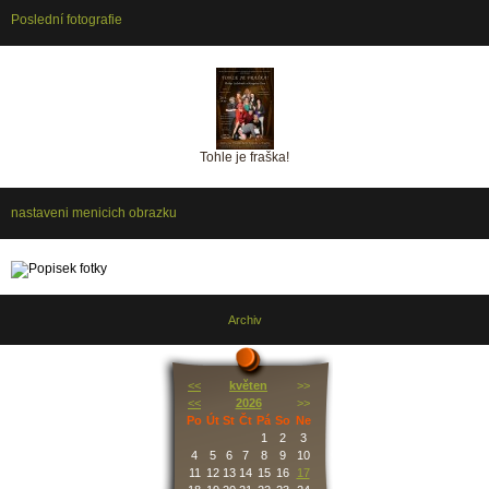
Poslední fotografie
Tohle je fraška!
nastaveni menicich obrazku
Archiv
<<
květen
>>
<<
2026
>>
Po
Út
St
Čt
Pá
So
Ne
1
2
3
4
5
6
7
8
9
10
11
12
13
14
15
16
17