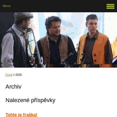
Menu
Úvod
»
2026
Archiv
Nalezené příspěvky
Tohle je fraška!