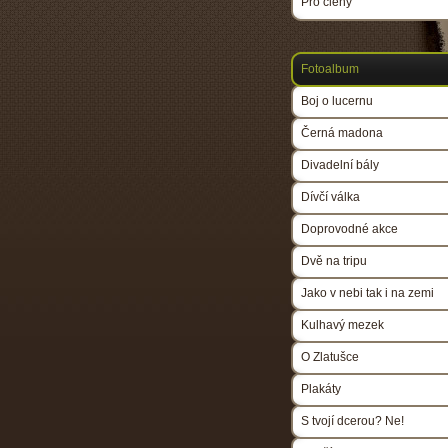
Pro členy
Fotoalbum
Boj o lucernu
Černá madona
Divadelní bály
Dívčí válka
Doprovodné akce
Dvě na tripu
Jako v nebi tak i na zemi
Kulhavý mezek
O Zlatušce
Plakáty
S tvojí dcerou? Ne!