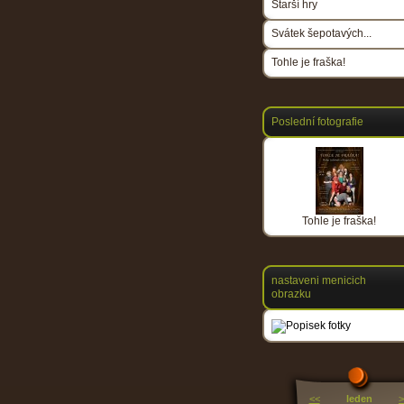
Starší hry
Svátek šepotavých...
Tohle je fraška!
Poslední fotografie
Tohle je fraška!
nastaveni menicich
obrazku
<<
leden
>