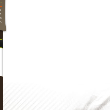
>
e
4
1
8
5