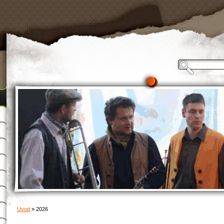
Úvod
»
2026