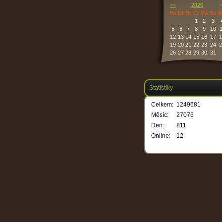
<<
2026
>
Po
Út
St
Čt
Pá
So
N
1
2
3
5
6
7
8
9
10
1
12
13
14
15
16
17
1
19
20
21
22
23
24
2
26
27
28
29
30
31
Statistiky
Celkem:
1249681
Měsíc:
27076
Den:
811
Online:
12