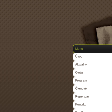
Menu
Úvod
Aktuality
O nás
Program
Členové
Repertoár
Kontakt