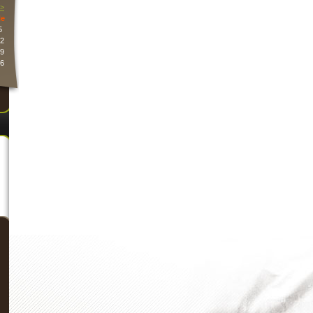
>
e
5
2
9
6