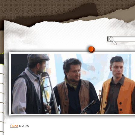
Úvod
»
2025