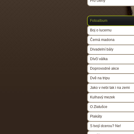
Pro členy
Fotoalbum
Boj o lucernu
Černá madona
Divadelní bály
Dívčí válka
Doprovodné akce
Dvě na tripu
Jako v nebi tak i na zemi
Kulhavý mezek
O Zlatušce
Plakáty
S tvojí dcerou? Ne!