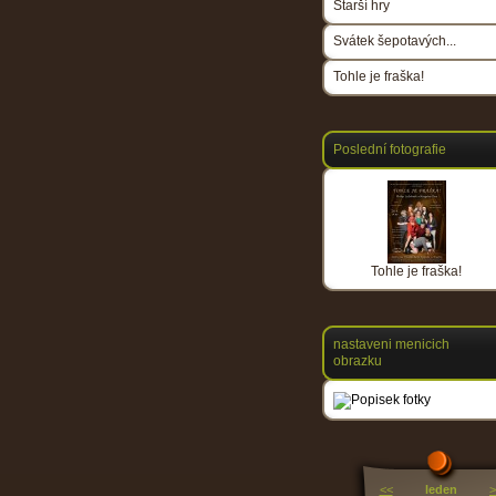
Starší hry
Svátek šepotavých...
Tohle je fraška!
Poslední fotografie
Tohle je fraška!
nastaveni menicich
obrazku
<<
leden
>