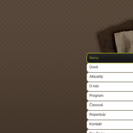
Menu
Úvod
Aktuality
O nás
Program
Členové
Repertoár
Kontakt