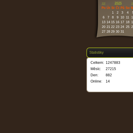
<<
2025
>
Po
Út
St
Čt
Pá
So
N
1
2
3
4
6
7
8
9
10
11
1
13
14
15
16
17
18
1
20
21
22
23
24
25
2
27
28
29
30
31
Statistiky
Celkem:
1247883
Měsíc:
27215
Den:
882
Online:
14