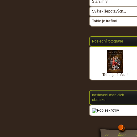
Starší hry
Svátek šepotavých...
Tohle je fraška!
Poslední fotografie
Tohle je fraška!
nastaveni menicich
obrazku
<<
únor
>