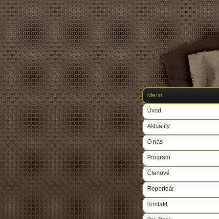
Menu
Úvod
Aktuality
O nás
Program
Členové
Repertoár
Kontakt