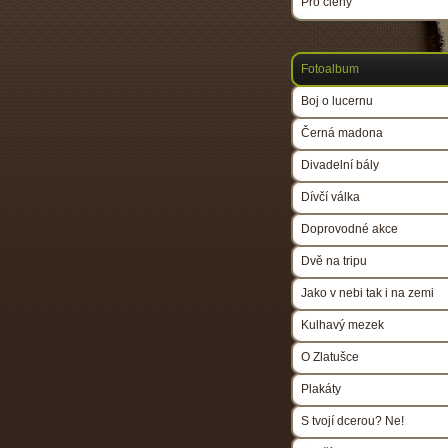
Pro členy
Fotoalbum
Boj o lucernu
Černá madona
Divadelní bály
Dívčí válka
Doprovodné akce
Dvě na tripu
Jako v nebi tak i na zemi
Kulhavý mezek
O Zlatušce
Plakáty
S tvojí dcerou? Ne!