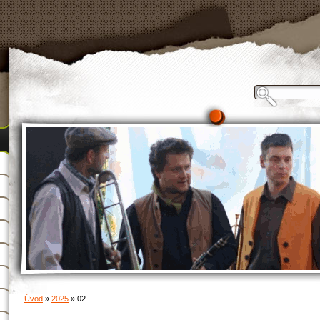
Úvod
»
2025
»
02