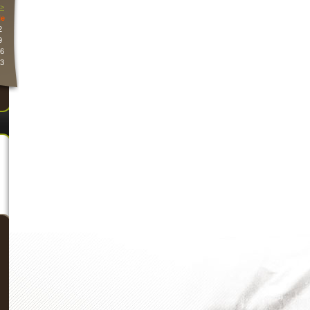
>
e
2
9
6
3