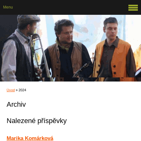
Menu
Úvod
»
2024
Archiv
Nalezené příspěvky
Marika Komárková