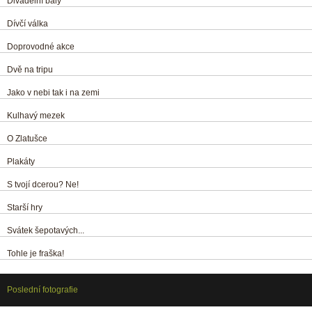
Divadelní bály
Dívčí válka
Doprovodné akce
Dvě na tripu
Jako v nebi tak i na zemi
Kulhavý mezek
O Zlatušce
Plakáty
S tvojí dcerou? Ne!
Starší hry
Svátek šepotavých...
Tohle je fraška!
Poslední fotografie