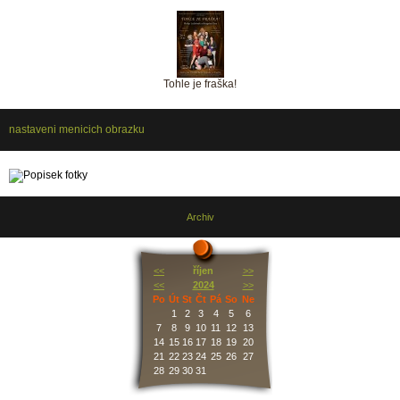
Tohle je fraška!
nastaveni menicich obrazku
Archiv
<<
říjen
>>
<<
2024
>>
Po
Út
St
Čt
Pá
So
Ne
1
2
3
4
5
6
7
8
9
10
11
12
13
14
15
16
17
18
19
20
21
22
23
24
25
26
27
28
29
30
31