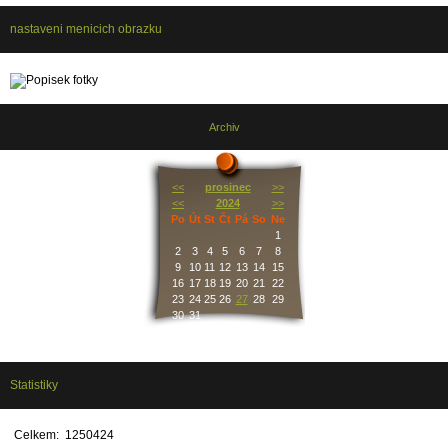
nastaveni menicich obrazku
Archiv
<<
prosinec
>>
<<
2024
>>
Po
Út
St
Čt
Pá
So
Ne
1
2
3
4
5
6
7
8
9
10
11
12
13
14
15
16
17
18
19
20
21
22
23
24
25
26
27
28
29
30
31
Statistiky
Celkem:
1250424