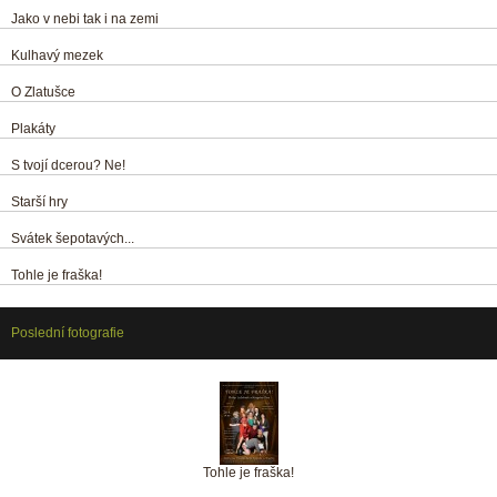
Jako v nebi tak i na zemi
Kulhavý mezek
O Zlatušce
Plakáty
S tvojí dcerou? Ne!
Starší hry
Svátek šepotavých...
Tohle je fraška!
Poslední fotografie
Tohle je fraška!