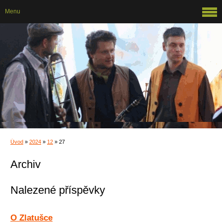
Menu
Úvod
»
2024
»
12
»
27
Archiv
Nalezené příspěvky
O Zlatušce