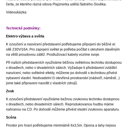
čerta, ze kterého rázná vdova Plajznerka udělá řádného člověka.
Videoukázka:
Technické podmínky:
Elektro výbava a světla
K ozvučení a nasvícení představení potřebujeme připojení do běžné el.
sítě 230V/16A. Pro zapojení světel je potřeba počítat s okruhem stavěným
na větší proudovou zátěž. Prodlužovací kabely vozíme svoje.
Při našich představeních využíváme běžnou světelnou techniku dostupnou
v divadlech, nebo v divadelních sálech. Vyžaduje-li představení zvláštní
nasvícení, nebo světelné efekty, můžeme po dohodě s technikou přivést
vybavení vlastní. Nedivadelní či otevřená prostranství (nádvoří, náměstí...)
jsme také připraveni nasvítit z vlastních zdrojů.
Zvuk
K ozvučení představení využíváme bežnou zvukovou techniku dostupnou
v divadlech, nebo divadelních sálech. Reprodukovanou hudbu máme
nahranou na CD. Po dohodě můžeme přivést vlastní zvukovou aparaturu
.
Scéna
Prostor pro hraní potřebujeme minimálně 6x3,5m. Opona a tahy nejsou