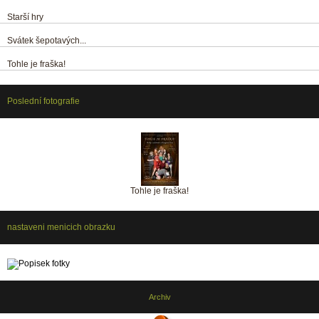
Starší hry
Svátek šepotavých...
Tohle je fraška!
Poslední fotografie
Tohle je fraška!
nastaveni menicich obrazku
Archiv