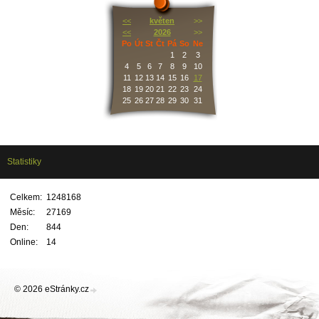
<<
květen
>>
<<
2026
>>
Po
Út
St
Čt
Pá
So
Ne
1
2
3
4
5
6
7
8
9
10
11
12
13
14
15
16
17
18
19
20
21
22
23
24
25
26
27
28
29
30
31
Statistiky
Celkem:
1248168
Měsíc:
27169
Den:
844
Online:
14
© 2026 eStránky.cz