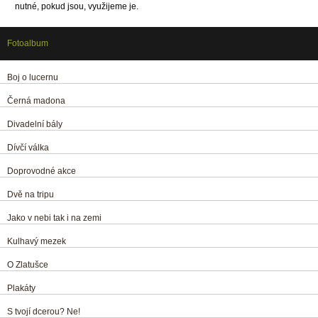
nutné, pokud jsou, využijeme je.
Fotoalbum
Boj o lucernu
Černá madona
Divadelní bály
Dívčí válka
Doprovodné akce
Dvě na tripu
Jako v nebi tak i na zemi
Kulhavý mezek
O Zlatušce
Plakáty
S tvojí dcerou? Ne!