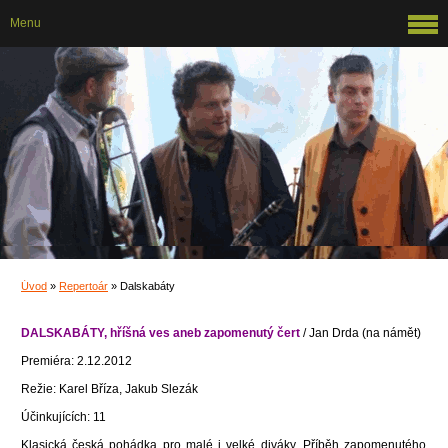
Menu
Úvod
»
Repertoár
»
Dalskabáty
DALSKABÁTY, hříšná ves aneb zapomenutý čert
/ Jan Drda (na námět)
Premiéra: 2.12.2012
Režie: Karel Bříza, Jakub Slezák
Účinkujících: 11
Klasická česká pohádka pro malé i velké diváky. Příběh zapomenutého