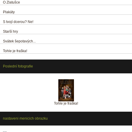
O Zlatušce
Plakáty
S tvojí dcerou? Ne!
Starší hry
Svátek šepotavých...
Tohle je fraška!
Poslední fotografie
Tohle je fraška!
nastaveni menicich obrazku