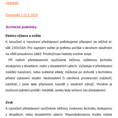
Ukázka6:
Fotografie z 25.2.2018
Technické podmínky:
Elektro výbava a světla
K ozvučení a nasvícení představení potřebujeme připojení do běžné el.
sítě
230V/16A. Pro zapojení světel je potřeba počítat s okruhem stavěným
na větší
proudovou zátěž. Prodlužovací kabely vozíme svoje.
Při našich představeních využíváme běžnou světelnou techniku
dostupnou v
divadlech, nebo v divadelních sálech. Vyžaduje-li představení
zvláštní
nasvícení, nebo světelné efekty, můžeme po dohodě s technikou
přivést
vybavení vlastní. Nedivadelní či otevřená prostranství (nádvoří,
náměstí...) j
sme také připraveni nasvítit z vlastních zdrojů. Vhodná je
možnost zatmění jeviště i hlediště
, venku tedy večerní čas představení.
Zvuk
K ozvučení představení využíváme běžnou zvukovou techniku dostupnou
v
divadlech, nebo divadelních sálech. Reprodukovanou hudbu máme