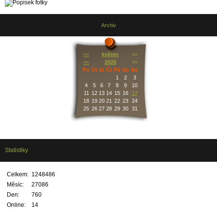
Archiv
<<
květen
>>
<<
2026
>>
Po
Út
St
Čt
Pá
So
Ne
1
2
3
4
5
6
7
8
9
10
11
12
13
14
15
16
17
18
19
20
21
22
23
24
25
26
27
28
29
30
31
Statistiky
Celkem:
1248486
Měsíc:
27086
Den:
760
Online:
14