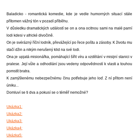
Baladicko - romantická komedie, kde je vedle humorných situací stále
přítomen vážný tón v pozadí příběhu.
V důsledku dramatických událostí se on a ona ocitnou sami na malé parní
lodi kdesi v africké divočině.
On je svérázný říční lodník, převážející po řece poštu a zásoby. K životu mu
stačí džin a nikým nerušený klid na své lodi.
Ona je upjatá misionářka, pomáhající šířit víru a vzdělání v misijní stanici v
pralese. Její vůle a odhodlání jsou vedeny odpovědností k vlasti a touhou
pomstít bratra.
K zamýšlenému nebezpečnému činu potřebuje jeho loď. Z ní přitom není
úniku...
Domluví se ti dva a pokusí se o téměř nemožné?
Ukázka1:
Ukázka2:
Ukázka3:
Ukázka4:
Ukázka5: