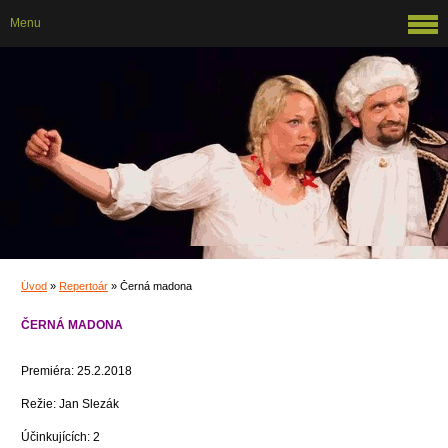
Menu
Úvod
»
Repertoár
»
Černá madona
ČERNÁ MADONA
Premiéra: 25.2.2018
Režie: Jan Slezák
Účinkujících: 2