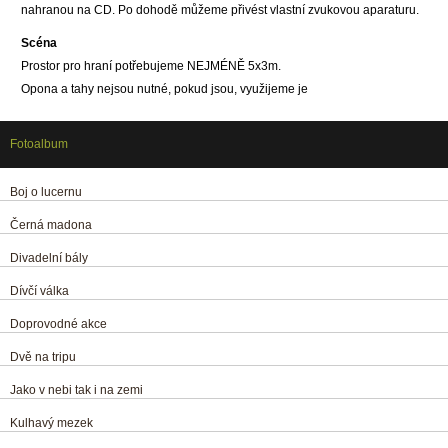
nahranou na
CD. Po dohodě můžeme přivést vlastní zvukovou aparaturu.
Scéna
Prostor pro hraní potřebujeme NEJMÉNĚ 5x3m.
Opona a tahy nejsou nutné, pokud jsou, využijeme je
Fotoalbum
Boj o lucernu
Černá madona
Divadelní bály
Dívčí válka
Doprovodné akce
Dvě na tripu
Jako v nebi tak i na zemi
Kulhavý mezek