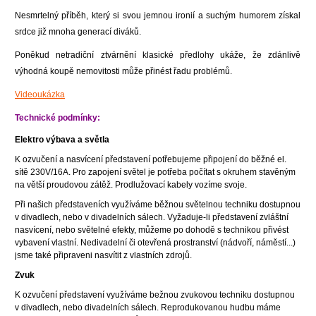
Nesmrtelný příběh, který si svou jemnou ironií a suchým humorem získal
srdce již mnoha generací diváků.
Poněkud netradiční ztvárnění klasické předlohy ukáže, že zdánlivě
výhodná koupě nemovitosti může přinést řadu problémů.
Videoukázka
Technické podmínky:
Elektro výbava a světla
K ozvučení a nasvícení představení potřebujeme připojení do běžné el.
sítě 230V/16A. Pro zapojení světel je potřeba počítat s okruhem stavěným
na větší proudovou zátěž. Prodlužovací kabely vozíme svoje.
Při našich představeních využíváme běžnou světelnou techniku dostupnou
v divadlech, nebo v divadelních sálech. Vyžaduje-li představení zvláštní
nasvícení, nebo světelné efekty, můžeme po dohodě s technikou přivést
vybavení vlastní. Nedivadelní či otevřená prostranství (nádvoří, náměstí...)
jsme také připraveni nasvítit z vlastních zdrojů.
Zvuk
K ozvučení představení využíváme bežnou zvukovou techniku dostupnou
v divadlech, nebo divadelních sálech. Reprodukovanou hudbu máme