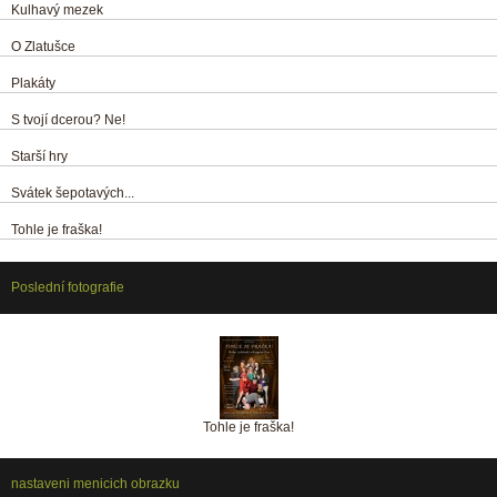
Kulhavý mezek
O Zlatušce
Plakáty
S tvojí dcerou? Ne!
Starší hry
Svátek šepotavých...
Tohle je fraška!
Poslední fotografie
Tohle je fraška!
nastaveni menicich obrazku