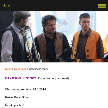
Menu
Úvod
»
Repertoár
»
Canterville story
CANTERVILLE STORY /
Oscar Wilde (na námět)
Obnovená premiéra: 14.5.2014
Režie: Karel Bříza
Účinkujících: 6