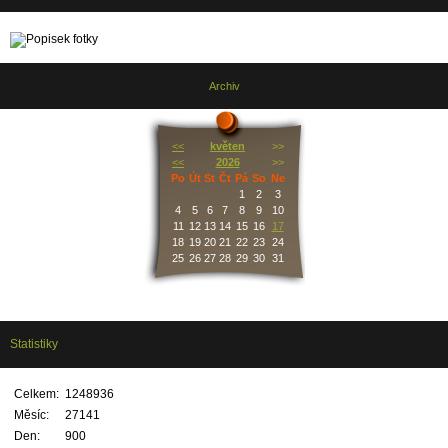
Archiv
<<
květen
>>
<<
2026
>>
Po
Út
St
Čt
Pá
So
Ne
1
2
3
4
5
6
7
8
9
10
11
12
13
14
15
16
17
18
19
20
21
22
23
24
25
26
27
28
29
30
31
Statistiky
Celkem:
1248936
Měsíc:
27141
Den:
900