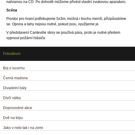
nahranou na CD. Po dohodě můžeme přivést vlastní zvukovou aparaturu
.
Scéna
Prostor pro hraní potřebujeme 5x3m, možná i trochu menší, přizpůsobíme
se. Opona a tahy nejsou nutné, pokud jsou, využijeme je.
V představení Canteville story se používá pára, proto je nutné předem
vypnout požární hlásiče.
Fotoalbum
Boj o lucernu
Černá madona
Divadelní bály
Dívčí válka
Doprovodné akce
Dvě na tripu
Jako v nebi tak i na zemi