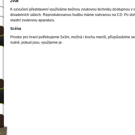
Zvuk
K ozvučení představení využíváme bežnou zvukovou techniku dostupnou v 
divadelních sálech. Reprodukovanou hudbu máme nahranou na CD. Po do
vlastní zvukovou aparaturu
.
Scéna
Prostor pro hraní potřebujeme 5x3m, možná i trochu menší, přizpůsobíme se
nutné, pokud jsou, využijeme je.
>