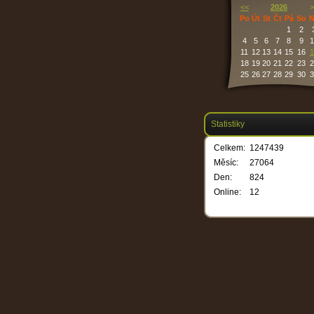
<<
2026
>
Po
Út
St
Čt
Pá
So
N
1
2
4
5
6
7
8
9
1
11
12
13
14
15
16
1
18
19
20
21
22
23
2
25
26
27
28
29
30
3
Statistiky
Celkem:
1247439
Měsíc:
27064
Den:
824
Online:
12