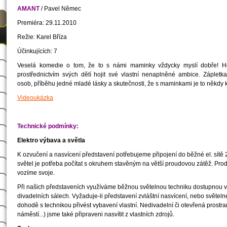
AMANT
/ Pavel Němec
Premiéra: 29.11.2010
Režie: Karel Bříza
Účinkujících: 7
Veselá komedie o tom, že to s námi maminky vždycky myslí dobře! Ho
prostřednictvím svých dětí hojit své vlastní nenaplněné ambice. Záple
osob, příběhu jedné mladé lásky a skutečnosti, že s maminkami je to někdy 
Videoukázka
Technické podmínky:
Elektro výbava a světla
K ozvučení a nasvícení představení potřebujeme připojení do běžné el. sítě
světel je potřeba počítat s okruhem stavěným na větší proudovou zátěž. Pro
vozíme svoje.
Při našich představeních využíváme běžnou světelnou techniku dostupnou v
divadelních sálech. Vyžaduje-li představení zvláštní nasvícení, nebo světel
dohodě s technikou přivést vybavení vlastní. Nedivadelní či otevřená prostran
náměstí...) jsme také připraveni nasvítit z vlastních zdrojů.