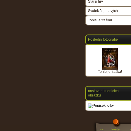
Starší hry
Svátek šepotavých...
Tohle je fraška!
Poslední fotografie
Tohle je fraška!
nastaveni menicich
obrazku
<<
květen
>