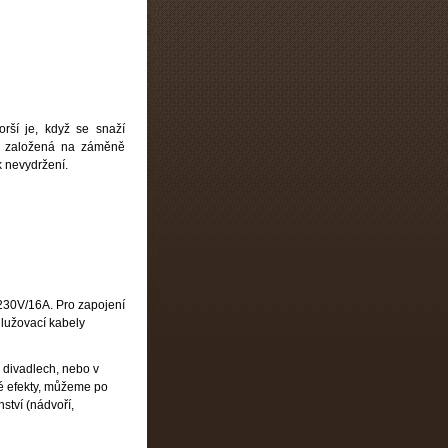
rší je, když se snaží
tka založená na záměně
k nevydržení.
 230V/16A. Pro zapojení
dlužovací kabely
 divadlech, nebo v
né efekty, můžeme po
ství (nádvoří,