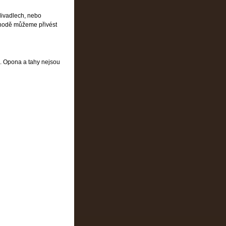
divadlech, nebo
hodě můžeme přivést
. Opona a tahy nejsou