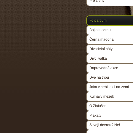
Pro členy
Fotoalbum
Boj o lucernu
Černá madona
Divadelní bály
Dívčí válka
Doprovodné akce
Dvě na tripu
Jako v nebi tak i na zemi
Kulhavý mezek
O Zlatušce
Plakáty
S tvojí dcerou? Ne!