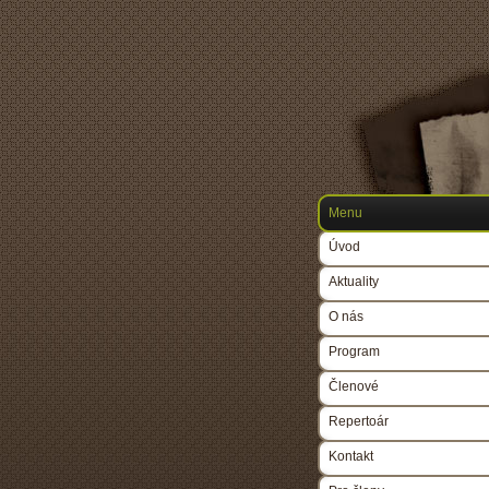
Menu
Úvod
Aktuality
O nás
Program
Členové
Repertoár
Kontakt