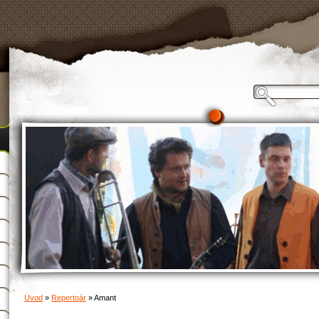
Úvod
»
Repertoár
»
Amant