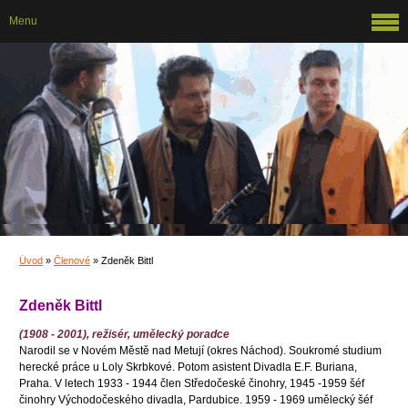
Menu
Úvod
»
Členové
»
Zdeněk Bittl
Zdeněk Bittl
(1908 - 2001), režisér, umělecký poradce
Narodil se v Novém Městě nad Metují (okres Náchod). Soukromé studium
herecké práce u Loly Skrbkové. Potom asistent Divadla E.F. Buriana,
Praha. V letech 1933 - 1944 člen Středočeské činohry, 1945 -1959 šéf
činohry Východočeského divadla, Pardubice. 1959 - 1969 umělecký šéf