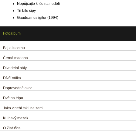
Nepůjčujte klíče na neděli
Tři bíle šípy
Gaudeamus igitur (1994)
Fotoalbum
Boj o lucernu
Černá madona
Divadelní bály
Dívčí válka
Doprovodné akce
Dvě na tripu
Jako v nebi tak i na zemi
Kulhavý mezek
O Zlatušce