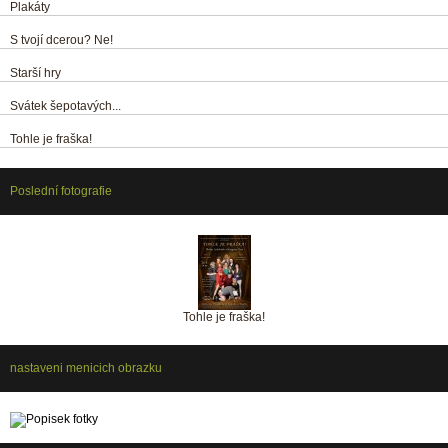
Plakáty
S tvojí dcerou? Ne!
Starší hry
Svátek šepotavých...
Tohle je fraška!
Poslední fotografie
Tohle je fraška!
nastaveni menicich obrazku