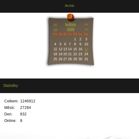
Archiv
<<
květen
>>
<<
2026
>>
Po
Út
St
Čt
Pá
So
Ne
1
2
3
4
5
6
7
8
9
10
11
12
13
14
15
16
17
18
19
20
21
22
23
24
25
26
27
28
29
30
31
Statistiky
Celkem:
1246912
Měsíc:
27284
Den:
832
Online:
8