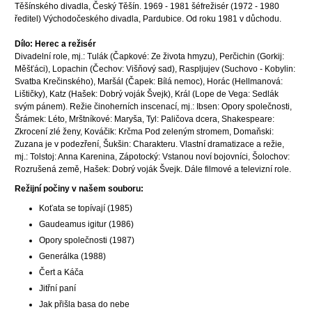
Těšínského divadla, Český Těšín. 1969 - 1981 šéfrežisér (1972 - 1980
ředitel) Východočeského divadla, Pardubice. Od roku 1981 v důchodu.
Dílo: Herec a režisér
Divadelní role, mj.: Tulák (Čapkové: Ze života hmyzu), Perčichin (Gorkij:
Měšťáci), Lopachin (Čechov: Višňový sad), Raspljujev (Suchovo - Kobylin:
Svatba Krečinského), Maršál (Čapek: Bílá nemoc), Horác (Hellmanová:
Lištičky), Katz (Hašek: Dobrý voják Švejk), Král (Lope de Vega: Sedlák
svým pánem). Režie činoherních inscenací, mj.: Ibsen: Opory společnosti,
Šrámek: Léto, Mrštníkové: Maryša, Tyl: Paličova dcera, Shakespeare:
Zkrocení zlé ženy, Kováčik: Krčma Pod zeleným stromem, Domaňski:
Zuzana je v podezření, Šukšin: Charakteru. Vlastní dramatizace a režie,
mj.: Tolstoj: Anna Karenina, Zápotocký: Vstanou noví bojovníci, Šolochov:
Rozrušená země, Hašek: Dobrý voják Švejk. Dále filmové a televizní role.
Režijní počiny v našem souboru:
Koťata se topívají (1985)
Gaudeamus igitur (1986)
Opory společnosti (1987)
Generálka (1988)
Čert a Káča
Jitřní paní
Jak přišla basa do nebe