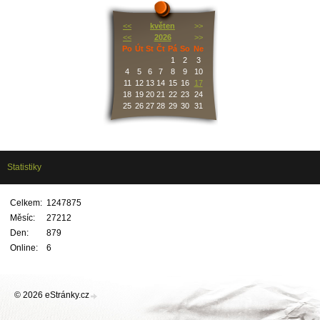
<<
květen
>>
<<
2026
>>
Po
Út
St
Čt
Pá
So
Ne
1
2
3
4
5
6
7
8
9
10
11
12
13
14
15
16
17
18
19
20
21
22
23
24
25
26
27
28
29
30
31
Statistiky
Celkem:
1247875
Měsíc:
27212
Den:
879
Online:
6
© 2026 eStránky.cz