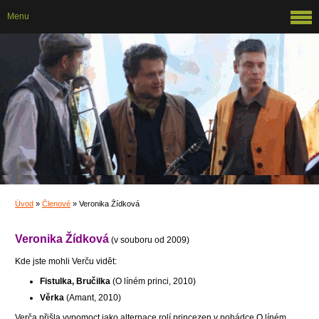
Menu
Úvod
»
Členové
»
Veronika Žídková
Veronika Žídková
(v souboru od 2009)
Kde jste mohli Verču vidět:
Fistulka, Bručilka
(O líném princi, 2010)
Věrka
(Amant, 2010)
Verča přišla vypomoct jako alternace rolí princezen v pohádce O líném