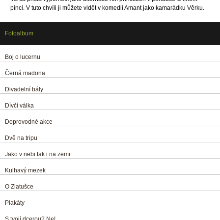
pinci. V tuto chvíli ji můžete vidět v komedii Amant jako kamarádku Věrku.
Fotoalbum
Boj o lucernu
Černá madona
Divadelní bály
Dívčí válka
Doprovodné akce
Dvě na tripu
Jako v nebi tak i na zemi
Kulhavý mezek
O Zlatušce
Plakáty
S tvojí dcerou? Ne!