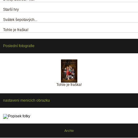
Starší hry
Svátek šepotavých...
Tohle je fraška!
Poslední fotografie
Tohle je fraška!
nastaveni menicich obrazku
Archiv