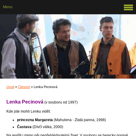
Menu
Úvod
»
Členové
»
Lenka Pecinová
Lenka Pecinová
(v souboru od 1997)
Kde jste mohli Lenku vidět:
princezna Margareta
(Mahulena - Zlatá panna, 1998)
Častava
(Dívčí válka, 2000)
Na jevišti i mimo něj nepřehlédnutelný živel. V souboru se herecky poprvé