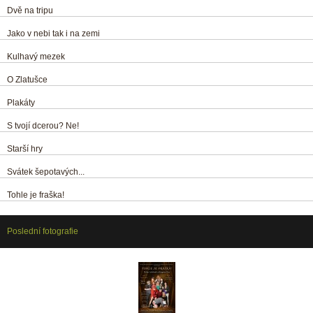
Dvě na tripu
Jako v nebi tak i na zemi
Kulhavý mezek
O Zlatušce
Plakáty
S tvojí dcerou? Ne!
Starší hry
Svátek šepotavých...
Tohle je fraška!
Poslední fotografie