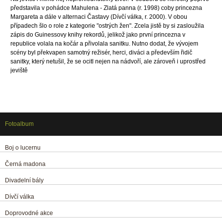
představila v pohádce Mahulena - Zlatá panna (r. 1998) coby princezna
Margareta a dále v alternaci Častavy (Dívčí válka, r. 2000). V obou
případech šlo o role z kategorie "ostrých žen". Zcela jistě by si zasloužila
zápis do Guinessovy knihy rekordů, jelikož jako první princezna v
republice volala na kočár a přivolala sanitku. Nutno dodat, že vývojem
scény byl překvapen samotný režisér, herci, diváci a především řidič
sanitky, který netušil, že se ocitl nejen na nádvoří, ale zároveň i uprostřed
jeviště
Fotoalbum
Boj o lucernu
Černá madona
Divadelní bály
Dívčí válka
Doprovodné akce