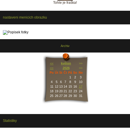
Tohle je fraška!
nastaveni menicich obrazku
Archiv
<<
květen
>>
<<
2026
>>
Po
Út
St
Čt
Pá
So
Ne
1
2
3
4
5
6
7
8
9
10
11
12
13
14
15
16
17
18
19
20
21
22
23
24
25
26
27
28
29
30
31
Statistiky