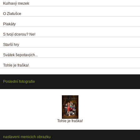
Kulhavý mezek
O Zlatušce
Plakáty
S tvojí dcerou? Ne!
Starší hry
Svátek šepotavých...
Tohle je fraška!
Poslední fotografie
Tohle je fraška!
nastaveni menicich obrazku