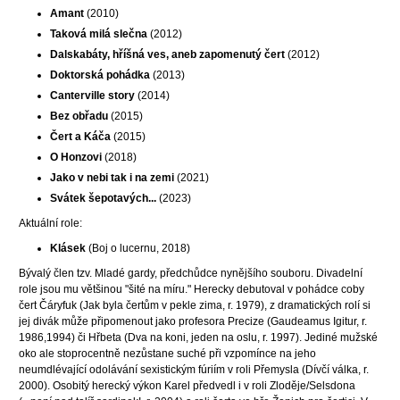
Amant
(2010)
Taková milá slečna
(2012)
Dalskabáty, hříšná ves, aneb zapomenutý čert
(2012)
Doktorská pohádka
(2013)
Canterville story
(2014)
Bez obřadu
(2015)
Čert a Káča
(2015)
O Honzovi
(2018)
Jako v nebi tak i na zemi
(2021)
Svátek šepotavých...
(2023)
Aktuální role:​
Klásek
(Boj o lucernu, 2018)
Bývalý člen tzv. Mladé gardy, předchůdce nynějšího souboru. Divadelní
role jsou mu většinou "šité na míru." Herecky debutoval v pohádce coby
čert Čáryfuk (Jak byla čertům v pekle zima, r. 1979), z dramatických rolí si
jej divák může připomenout jako profesora Precize (Gaudeamus Igitur, r.
1986,1994) či Hřbeta (Dva na koni, jeden na oslu, r. 1997). Jediné mužské
oko ale stoprocentně nezůstane suché při vzpomínce na jeho
neumdlévající odolávání sexistickým fúriím v roli Přemysla (Dívčí válka, r.
2000). Osobitý herecký výkon Karel předvedl i v roli Zloděje/Selsdona