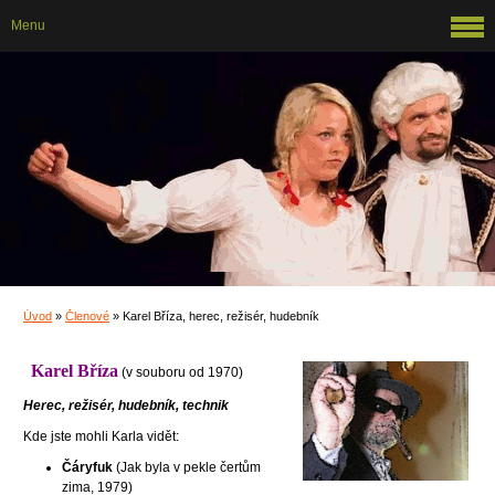
Menu
Úvod
»
Členové
»
Karel Bříza, herec, režisér, hudebník
Karel Bříza
(v souboru od 1970)
Herec, režisér, hudebník, technik
Kde jste mohli Karla vidět:
Čáryfuk
(Jak byla v pekle čertům
zima, 1979)