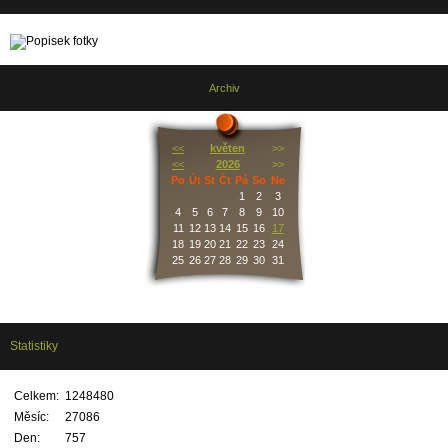
Archiv
<<
květen
>>
<<
2026
>>
Po
Út
St
Čt
Pá
So
Ne
1
2
3
4
5
6
7
8
9
10
11
12
13
14
15
16
17
18
19
20
21
22
23
24
25
26
27
28
29
30
31
Statistiky
Celkem:
1248480
Měsíc:
27086
Den:
757