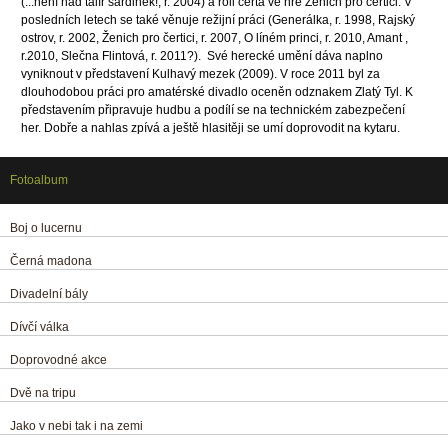
(...není nad talíř sardinek!, r. 2004) a roli čerta ve hře Ženich pro čertici. V
posledních letech se také věnuje režijní práci (Generálka, r. 1998, Rajský
ostrov, r. 2002, Ženich pro čertici, r. 2007, O líném princi, r. 2010, Amant ,
r.2010, Slečna Flintová, r. 2011?). Své herecké umění dáva naplno
vyniknout v představení Kulhavý mezek (2009). V roce 2011 byl za
dlouhodobou práci pro amatérské divadlo oceněn odznakem Zlatý Tyl. K
představením připravuje hudbu a podílí se na technickém zabezpečení
her. Dobře a nahlas zpívá a ještě hlasitěji se umí doprovodit na kytaru.
Fotoalbum
Boj o lucernu
Černá madona
Divadelní bály
Dívčí válka
Doprovodné akce
Dvě na tripu
Jako v nebi tak i na zemi