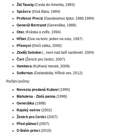
Žid Tausig
(Cesta do Ameriky, 1983)
Správce
(Divá Bára, 1984)
Profesor Preciz
(Gaudeamus Igitur, 1986,1994)
Generál Bertrand
(Generálka, 1988)
Otec
(Kráska a zvíře, 1994)
Hřbet
(Dva na koni, jeden na oslu, 1997)
Přemysl
(Dívčí válka, 2000)
Zloděj Selsdon
(...není nad talíř sardinek!, 2004)
Čert
(Ženich pro čertici, 2007)
Vambera
(Kulhavý mezek, 2009)
Solfernus
(Dalskabáty, hříšná ves, 2012)
Režijní počiny:
Nevesta predaná Kubovi
(1995)
Mahulena - Zlatá panna
(1998)
Generálka
(1998)
Rajský ostrov
(2002)
Ženich pro čertici
(2007)
Před půlnocí
(2007)
O líném princi
(2010)