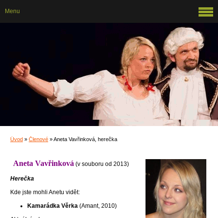
Menu
Úvod
»
Členové
»
Aneta Vavřinková, herečka
Aneta Vavřinková
(v souboru od 2013)
Herečka
Kde jste mohli Anetu vidět:
Kamarádka Věrka
(Amant, 2010)