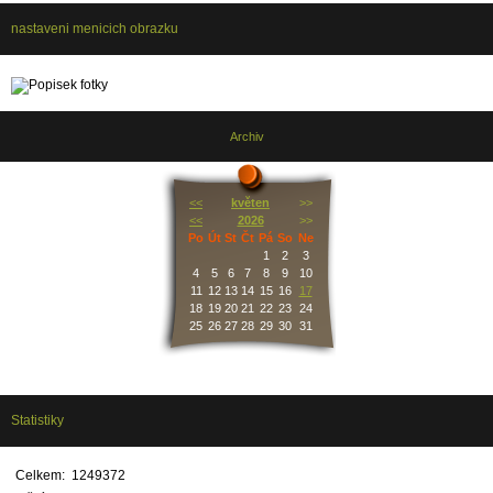
nastaveni menicich obrazku
Archiv
<<
květen
>>
<<
2026
>>
Po
Út
St
Čt
Pá
So
Ne
1
2
3
4
5
6
7
8
9
10
11
12
13
14
15
16
17
18
19
20
21
22
23
24
25
26
27
28
29
30
31
Statistiky
Celkem:
1249372