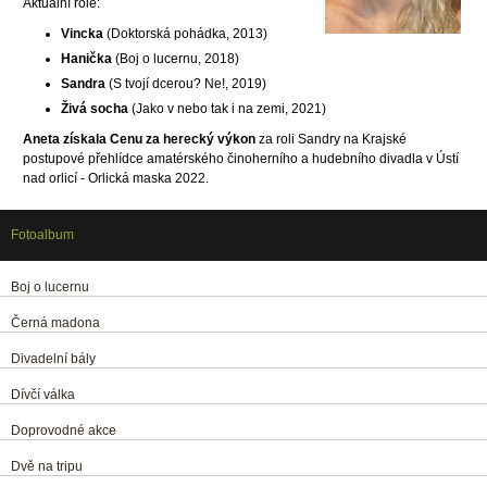
Aktuální role:
Vincka
(Doktorská pohádka, 2013)
Hanička
(Boj o lucernu, 2018)
Sandra
(S tvojí dcerou? Ne!, 2019)
Živá socha
(Jako v nebo tak i na zemi, 2021)
Aneta získala Cenu za herecký výkon
za roli Sandry na
Krajské
postupové přehlídce amatérského činoherního a hudebního divadla v Ústí
nad orlicí - Orlická maska 2022.
Fotoalbum
Boj o lucernu
Černá madona
Divadelní bály
Dívčí válka
Doprovodné akce
Dvě na tripu