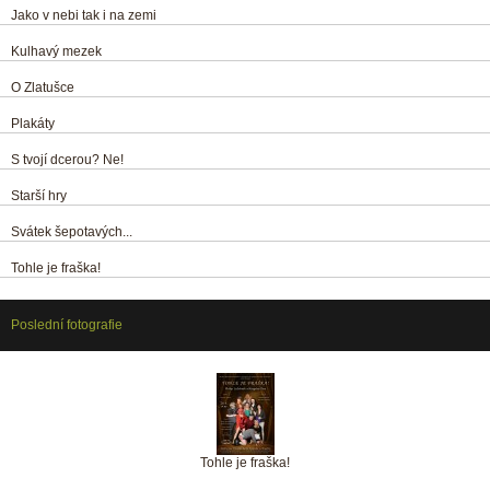
Jako v nebi tak i na zemi
Kulhavý mezek
O Zlatušce
Plakáty
S tvojí dcerou? Ne!
Starší hry
Svátek šepotavých...
Tohle je fraška!
Poslední fotografie
Tohle je fraška!