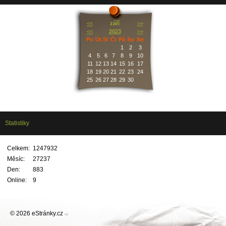
<<
září
>>
<<
2023
>>
Po
Út
St
Čt
Pá
So
Ne
1
2
3
4
5
6
7
8
9
10
11
12
13
14
15
16
17
18
19
20
21
22
23
24
25
26
27
28
29
30
Statistiky
Celkem:
1247932
Měsíc:
27237
Den:
883
Online:
9
© 2026 eStránky.cz