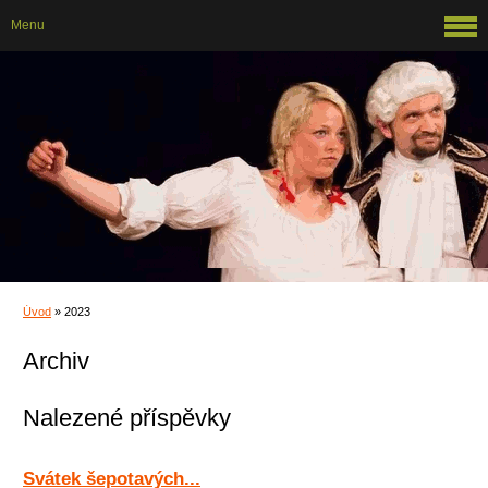
Menu
Úvod
»
2023
Archiv
Nalezené příspěvky
Svátek šepotavých...