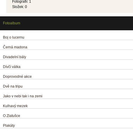
Fotografií:
1
Složek:
0
Fotoalbum
Boj o lucernu
Černá madona
Divadelní bály
Dívčí válka
Doprovodné akce
Dvě na tripu
Jako v nebi tak i na zemi
Kulhavý mezek
O Zlatušce
Plakáty