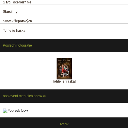
S tvojí dcerou? Ne!
Starší hry
Svátek šepotavých...
Tohle je fraška!
Poslední fotografie
Tohle je fraška!
nastaveni menicich obrazku
Archiv