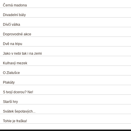
Černá madona
Divadelní bály
Dívčí válka
Doprovodné akce
Dvě na tripu
Jako v nebi tak i na zemi
Kulhavý mezek
O Zlatušce
Plakáty
S tvojí dcerou? Ne!
Starší hry
Svátek šepotavých...
Tohle je fraška!