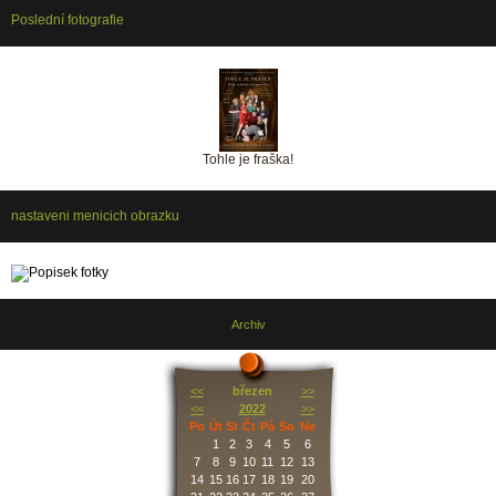
Poslední fotografie
Tohle je fraška!
nastaveni menicich obrazku
Archiv
<<
březen
>>
<<
2022
>>
Po
Út
St
Čt
Pá
So
Ne
1
2
3
4
5
6
7
8
9
10
11
12
13
14
15
16
17
18
19
20