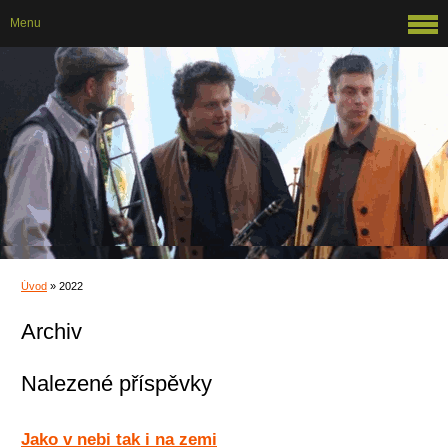
Menu
Úvod
»
2022
Archiv
Nalezené příspěvky
Jako v nebi tak i na zemi