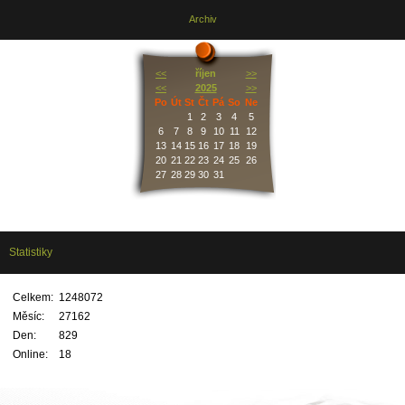
Archiv
<<
říjen
>>
<<
2025
>>
Po
Út
St
Čt
Pá
So
Ne
1
2
3
4
5
6
7
8
9
10
11
12
13
14
15
16
17
18
19
20
21
22
23
24
25
26
27
28
29
30
31
Statistiky
Celkem:
1248072
Měsíc:
27162
Den:
829
Online:
18