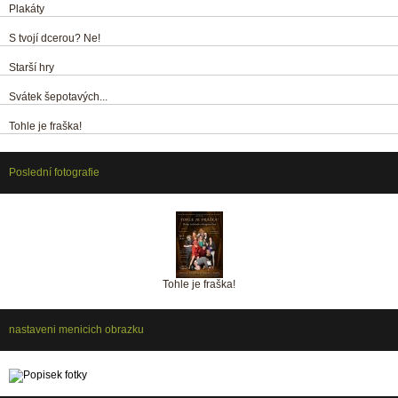
Plakáty
S tvojí dcerou? Ne!
Starší hry
Svátek šepotavých...
Tohle je fraška!
Poslední fotografie
Tohle je fraška!
nastaveni menicich obrazku