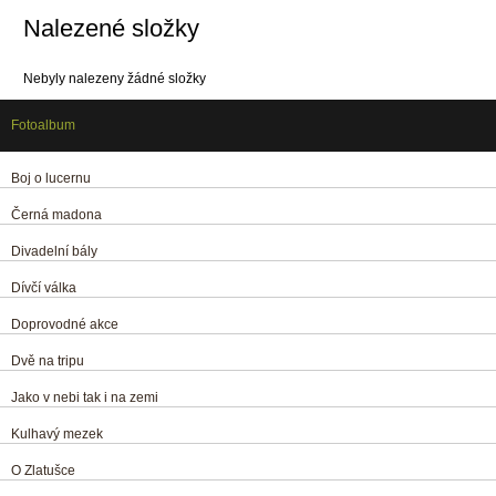
Nalezené složky
Nebyly nalezeny žádné složky
Fotoalbum
Boj o lucernu
Černá madona
Divadelní bály
Dívčí válka
Doprovodné akce
Dvě na tripu
Jako v nebi tak i na zemi
Kulhavý mezek
O Zlatušce