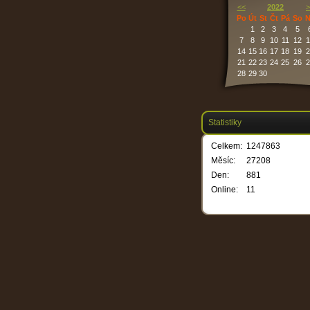
<<
2022
>
Po
Út
St
Čt
Pá
So
N
1
2
3
4
5
7
8
9
10
11
12
1
14
15
16
17
18
19
2
21
22
23
24
25
26
2
28
29
30
Statistiky
Celkem:
1247863
Měsíc:
27208
Den:
881
Online:
11