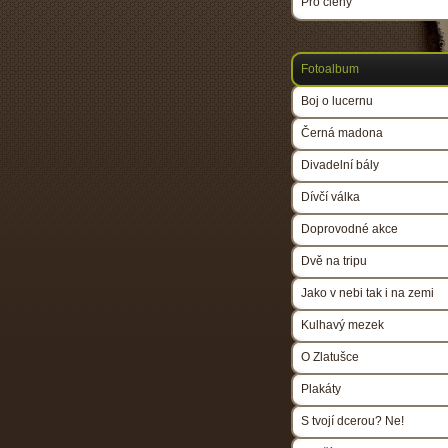
Pro členy
Fotoalbum
Boj o lucernu
Černá madona
Divadelní bály
Dívčí válka
Doprovodné akce
Dvě na tripu
Jako v nebi tak i na zemi
Kulhavý mezek
O Zlatušce
Plakáty
S tvojí dcerou? Ne!