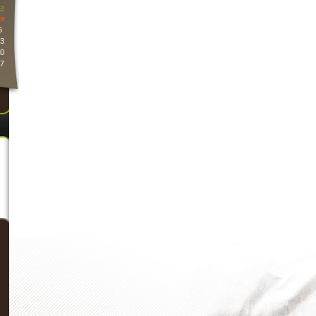
>
e
6
3
0
7