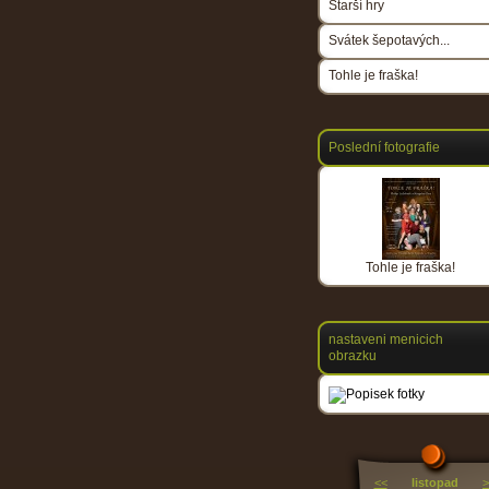
Starší hry
Svátek šepotavých...
Tohle je fraška!
Poslední fotografie
Tohle je fraška!
nastaveni menicich
obrazku
<<
listopad
>