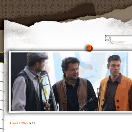
Úvod
»
2022
»
11