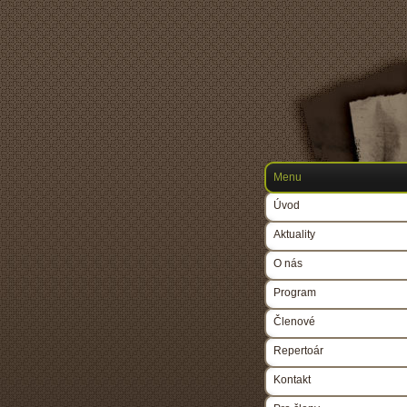
Menu
Úvod
Aktuality
O nás
Program
Členové
Repertoár
Kontakt