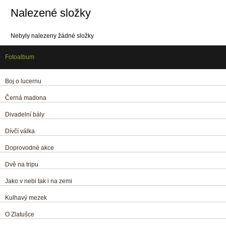
Nalezené složky
Nebyly nalezeny žádné složky
Fotoalbum
Boj o lucernu
Černá madona
Divadelní bály
Dívčí válka
Doprovodné akce
Dvě na tripu
Jako v nebi tak i na zemi
Kulhavý mezek
O Zlatušce