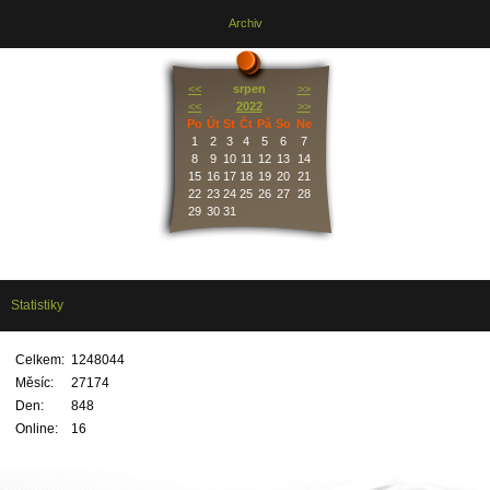
Archiv
<<
srpen
>>
<<
2022
>>
Po
Út
St
Čt
Pá
So
Ne
1
2
3
4
5
6
7
8
9
10
11
12
13
14
15
16
17
18
19
20
21
22
23
24
25
26
27
28
29
30
31
Statistiky
Celkem:
1248044
Měsíc:
27174
Den:
848
Online:
16