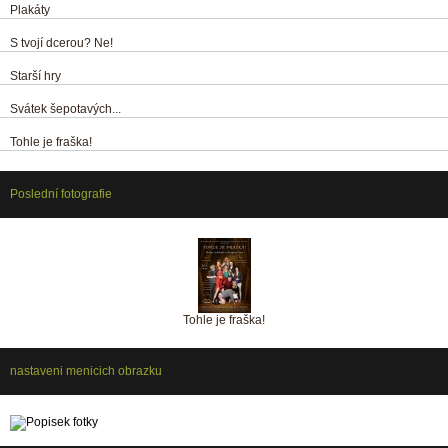
Plakáty
S tvojí dcerou? Ne!
Starší hry
Svátek šepotavých...
Tohle je fraška!
Poslední fotografie
Tohle je fraška!
nastaveni menicich obrazku